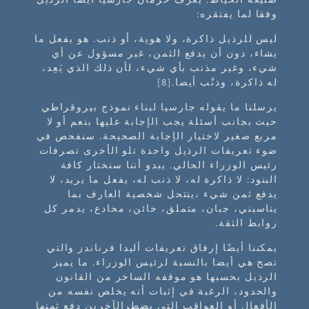
وفقا لما يفتقره:
ليس للرذيل ذاكرة، ولا هوية، أو ذنب. هو يفعل ما
يشاء، دون أن يدفع الثمن، غير مسؤول عن أي
شيء، وغير مذنب بأي شيء، لأن ذلك الذي يَعِد،
له ذاكرة، وذنْب أيضا.[8]
يرسلنا ما يقوله جارسيا لبناء نموذج بيروقراطي
حيث بجانب أسئلة يجب الإجابة عليها بنعم أو لا
مربع صغير لاختيار الإجابة الصحيحة. سنفحص في
ضوء تعريفات الرذيل واحدة تلو الأخرى تصرفات
رئيس الوزراء الحالي. يبدو أننا سنختار كافة
البنود: لا ذاكرة له، لا ذنب له، يفعل ما يريد، لا
يدفع ثمن شيء ،ينتحل شخصية العارف بما
يناسبني، جبان، متملق، خائن، مخادع، يدمر كل
روابط الثقة.
يمكننا أيضًا إرفاق تعريفات أليدا فرناندز والتي
تصح هي أيضا بالنسبة لرئيس الوزراء. ما يميز
الرذيل بحسبها هو موقفه الساخر من القانون
والحدود، الرغبة في إثبات أنه يخلص نفسه من
الأفعال أو العواقب التي يضطرالآخرين دفع ثمنها