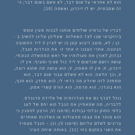
הוא לא אחראי על שום דבר, לא אשם בשום דבר; כי
זה שמבטיח, יש לו זיכרון, ואשמה [10].
דבריו של גרסיה שולחים אותנו לבנות מעין טופס
בירוקרטי שבו לצד השאלות שעליהן עלינו להשיב ב -
כן / לא, מוצב ריבוע קטן בו יש לציין V ליד התשובה
הנכונה. אחרי הצבנו זו אחר זו את הגדרות הנבל,
נבדוק לאורן את פעולותיו של ראש הממשלה הנוכחי.
עושה רושם שנרשום V ליד כול סעיף וסעיף: אין לו
זיכרון, V; אין לו אשמה, V; הוא עושה מה שהוא רוצה,
V, וכך הלאה: הוא לא משלם עבור שום דבר, הוא
מתחזה לזה שיודע מה כדאי לי, הוא פחדן, הוא חנף,
הוא בוגדני, הוא מרמה, הוא הורס קשרי אמון.
נוכל לצרף גם את הגדרותיה של אלידה פרננדס.
לדבריה, מה שמאפיין את הנבל הוא יחס של לעג
כלפי החוק וכלפי גבולות (סימנו (V; הרצון להפגין כי
הוא פותר את עצמו מפעולות או השלכות שאחרים
צריכים לשלם עליהם (סימנו V); וכן – הנבל מעמיד
את השני במקום בזוי [11]. באותה שיחה העיר