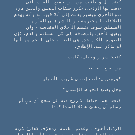
كينت بل ويعاقب. من بين جميع الألقاب التي
ينعت بها الرذيل، يكرر صفات التملق والجبن مرة
تلو الأخرى ويشير بذلك إلى أنلا قيود له وأنه يهدم
العلاقات المحترمة بين البشر (لأن الفأر /
المتملق سوف يقضم الأخلاق المقدسة / ولن
يبقيها لأحد). بالإضافة إلى كل الشتائم والذم، فإن
الصورة الأكثر حدة هي البدلة، على الرغم من أنها
لم تذكَر على الإطلاق:
كنت: شرير وجبان، كاذب
من صنع الخياط
كورونويل: أنت إنسان غريب الأطوار،
وهل يصنع الخياط الإنسان؟
كنت: نعم، خياط، لا روح فيه. لن ينجح أي بانٍ أو
رسام أن ينشئ شكلا فاسدا كهذا
الرذيل أجوف، وعديم القيمة. ومعرّف كفارغ كونه
صنيعة الخياط. يعرّف حرمان جارسيا أيضا الرذيل