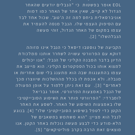
EOL אומר בפשטות כי "הנבלים יודעים שהאחר
הגדול לא קיים, שאין אחר של האחר כמו דמות
אוניברסאלית ביחס למה זה ה'טוב'. שכול אחד לבד
עם הסיפוק העצמי שלו. הנבל מנסה להעמיד את
עצמו במקום של האחר הגדול, זוהי מעשה
הנבלהשלו" [2].
הקביעה של גוסטבו דיסאל כי הנבל אינו מזוהה
דווקא עם הפרוורטי עשויה לשחרר אותנו ממלכודת
הדיון בדבר המבנה הקליני של הנבל: "אנו יכולים
למצוא אותו בכול הספקטרום הקליני. הוא מייצב את
עצמו בהתענגות שבה הוא מתענג בלי שום אחריות או
מגבלה. ולא אכפת לו בכלל מההשלכות שיווצרו מכך
לאחרים" [3]. עם זאת ניתן ללמוד על אופן הפעולה
של הנבל באמצעות הפרוורטי. אומר גבריאל
לומברדי: "הפרוורטי פותר את השיסוע הסובייקטיבי
שלו באמצעות השיסוע של האחר. לשסע את האחר
הקטן כדי לטפל בשיסוע הסובייקטיבי שלו" [4]. בנוגע
לנבל הוא מציין: "הוא משתמש במשאבים של
הלא-מודע כדי לבצע מעשה נוכלות באחר הקטן. אנו
מוצאים זאת הרבה בקרב פוליטיקאים" [5].