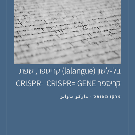
בל-לשון (lalangue) קריספר, שפת
קריספר CRISPR- CRISPR= GENE
...
מרקו מאואס - ماركو ماواس