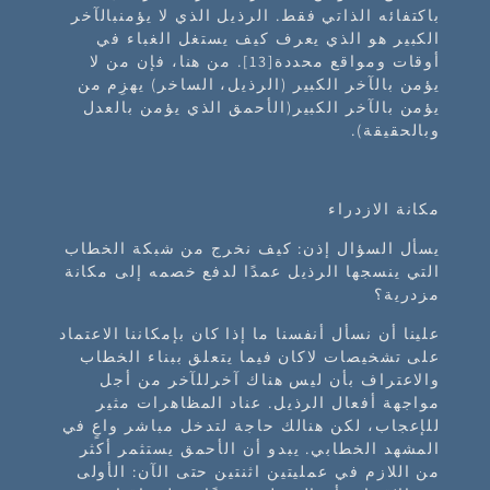
باكتفائه الذاتي فقط. الرذيل الذي لا يؤمنبالآخر
الكبير هو الذي يعرف كيف يستغل الغباء في
أوقات ومواقع محددة[13]. من هنا، فإن من لا
يؤمن بالآخر الكبير (الرذيل، الساخر) يهزِم من
يؤمن بالآخر الكبير(الأحمق الذي يؤمن بالعدل
وبالحقيقة).
مكانة الازدراء
يسأل السؤال إذن: كيف نخرج من شبكة الخطاب
التي ينسجها الرذيل عمدًا لدفع خصمه إلى مكانة
مزدرية؟
علينا أن نسأل أنفسنا ما إذا كان بإمكاننا الاعتماد
على تشخيصات لاكان فيما يتعلق ببناء الخطاب
والاعتراف بأن ليس هناك آخرللآخر من أجل
مواجهة أفعال الرذيل. عناد المظاهرات مثير
للإعجاب، لكن هنالك حاجة لتدخل مباشر واعٍ في
المشهد الخطابي. يبدو أن الأحمق يستثمر أكثر
من اللازم في عمليتين اثنتين حتى الآن: الأولى