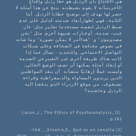
هي الاقتناع بأن الرذيل هو حقًا رذيل وإقناع
الآخرينبأنه لا يقوم بشيطنته. ينتج عن هذا أمثلة لا
حصر لها تهدف إلى توضيح خطايا الرذيل. أما
الثانية، فهي إظهارأبعاد صدمته كدليل على عدم
ضبط الرذيل لنفسه مستخدما تعابير مثل: عار،
عيب، صدمة، أوعبارات شبيهة أخرى مثل "نحن
مصدومون" و- "هذاأمر لا يمكن تصوره" وما شابه
في نصوص مختلفة في الصحافة وعلى شبكات
التواصل الاجتماعي. وللتحديد - نسأل عما إذا
كانت هناك طريقة أخرى غير التعبيرعن الصدمة
أو إيجاد أمثلة يمكنها أن تصف الوضع الحالي،
وليست عملًا إرهابيًا منشأنه أن ينقذ المواطنين
الذين يريدون المساواة والديمقراطية وقراءة
تشيخوف، من موقع الازدراء الذي يدفعنا اليه
الرذيل وحاشيته؟
[1] Lacan,J., The Ethics of Psychoanalysis,
p.182
[2] Sinatra,E., Qué es un canalla, , אתר:
deinconscientes.com, قرئ في 15 سبتمبر 2020.