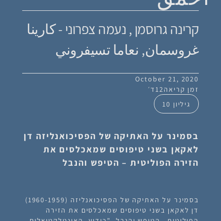
קרינה גרוסמן , נעמה צפרוני - كارينا
غروسمان, نعاما تسيفروني
October 21, 2020
זמן קריאה
12
ד׳
גיליון 10
בסמינר על האתיקה של הפסיכואנליזה דן
לאקאן בשני טיפוסים שמאכלסים את
הזירה הפוליטית – הטיפש והנבל
בסמינר על האתיקה של הפסיכואנליזה (1960-1959)
דן לאקאן בשני טיפוסים שמאכלסים את הזירה
הפוליטית –הטיפש והנבל. "כידוע, האינטלקטואלים