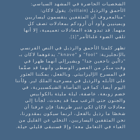
الشخصيات الحاضرة في المشهد السياسي:
الأحمق والرذيل (villain). يقول لاكان:
"منالمعروف أن المثقفين ينقسمون ليساريين
ويمينيين وأود أن أزودكم بمعادلات تصف كل
منهما. قد تبدو هذه المعادلات تعميمية، إلا أنها
تلقي الضوء علىالأمر"
[1]
.
تظهر كلمتا الأحمق والرذيل في النص الفرنسي
بالإنجليزية: "fool" و "knave". يدعوهما لاكان بـ
"دالّين ناحعين جدا" ويشيرإلى أنهما ظهرا في
وقت مبكر من العصور الوسطى وأنهما قد صمِّما
في المسرح الإليزابيثي. وبالفعل، يمكننا العثور
على الأبله والرذيل في مسرحية الملك لير. ولأننا
اليوم أيضا، كما في المأساة الشيكسبيرية، في
خضم زوبعة، عاصفة، ليلة مليئة بالكوابيس
والجنون حتى الرعب مما قد يحدث، لجأنا إلى
معادلات لاكان لكي تنير طريقنا: فإن عرفنا أن
شخصًا ما رذيل بالفعل، لربما سيكون بمقدورنا،
نحن المثقفين اليساريين، التخلي عن القليل من
الغباء في التعامل معه؛ وإلا فسنبقى قليلي حيلة.