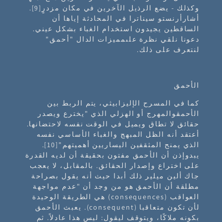
وكذلك - يضع الرذيل الآخرين في مكان مزدرٍ[9].
أشارأرنستو سيناترا في المحادثة إياها أن
الساقطين يجيدون استخدام الغباء بشكل عيني.
دعونا نلقي نظرة علىمميزات الدال "أحمق"
لنتعرف على ذلك.
الأحمق
كما في المسرح الإليزابيثي، يتم الربط بين
الأحمقوالمهرج أو الهزلي الذي "يخترع ويصدر
حقائق لا تطاق ويميل في الوقت نفسه لاحتضانها.
أعتقد أنه الظل المبهج والغباء الأساسي نفسه
الذي يمنح المثقفين اليساريين أهميتهم"[10].
يبدوإذن أن الأحمق مفتون بحقيقة أن لديه القدرة
على اختراع وإصدار الحقائق. بالمقابل، لا يعجب
جاك ألين ميلير ذلك أبدا حيث أنه يقول بصراحة
مطلقة أن الأحمق هو من وجد أن "عدم مواجهة
العواقب (consequences) هي الطريقة الوحيدة
لأن تكون متعاقبا (consequent). يعبث الأحمق
بكونه ملاكًا، ويتوقف ليقول: ليس هذا عادلاً. ثم