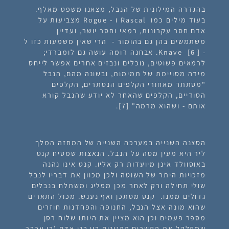
בהגדרה המילונית של הנבל, מצאנו משפט מאלף.
בעוד מילים כמו Rascal ו - Rogue מצביעות על
אדם חסר עקרונות, רמאי וחסר יושר, ועדיין
משתמשים בהן גם בהומור - הרי שאין משמעות כזו ל
- [ Knave [6. אבחנה דומה עושה גם לומברדי;
לרמאים פשוטים, נוכלים ונבזים אחרים אפשר לייחס
מידה מסויימת של תמימות, ובשונה מהם, הנבל
"מסתתר מאחורי הקלפים הנסתרים, הקלפים
הסודיים, הקלפים שהאחר לא יודע שהנבל קורא
אותם - ושהוא מרמה" [7].
הסצנה השנייה במערכה השנייה של המחזה המלך
ליר היא מעין מסה על הנבל. הנאצות שמטיח קנט
באוסוולד אינן מיועדות רק אליו. קנט אינו נהנה
מזכויות היתר של השוטה ולכן מכוון את דבריו לנבל
שולי תחילה ורק לאחר מכן מפליג ומשתלח בנבלים
גדולים ממנו. קנט מסתכן ואף נענש. מכול התארים
שהוא מונה אצל הנבל, החנופה והפחדנות חוזרים
מספר פעמים וכן הוא מציין את היותו שלוח רסן
שמקלקל את הקשרים ההגונים בין בני אדם (
כי עכבר