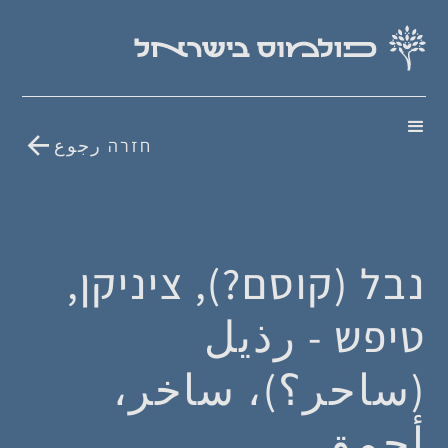
חזרה رجوع
נבל (קוסם?), ציניקן,
טיפש - رذيل
(ساحر؟)، ساخر،
أحمق