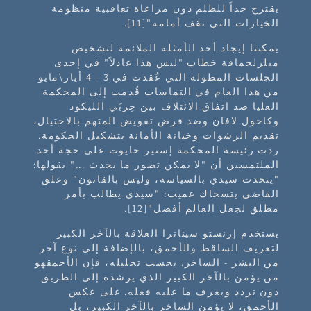
يقترح حداً للظلم دون مراعاة تعاقبية منظومة
الخيارات التي تقف أمامه"
[11]
.
يمكننا إيجاد أحد الأمثلة الملائمة لتشخيص
ميلرلحماقة خطاب "ليس هذا عادلاً" في إحدى
الجلسات المطولة التي عُقدت في 3 - 4 أيار\مايو
من هذا العام في التماسات قُدمت إلى المحكمة
العليا ضد اتفاق الائتلاف بين حِزبَي الليكود
وكاحول لافان وضد فرض تفويض المتهم بالاحتيال،
تقديم الرشوات وخيانة الأمانة بتشكيل الحكومة.
ردت رئيسة المحكمة إستير حايوت على حجة أحد
الملتمسين أن "لا يمكن تصور ما يحدث ..." بقولها:
"يتحدث سيدي بالسياسة، وليس بالقانون" وعلق
القاضي يتسحاك عميت: "سيدي يطالب بأمر
مطلق لجعل العالم أفضل"[12].
يستخدم إرنستو سيناترا العلاقة بالآخر الكبير
لتعريف الساقط والأحمق، بالإضافة إلى نوع آخر
من البشر - الساخر. بحسب تحليله، فإن الأحمقهو
من يؤمن بالآخر الكبير الذي يرشده إلى الطريق
دون تردد ويعرف ما عليه فعله. على عكس
الأحمق، لا يؤمن الساخر بالآخر الكبير، بل