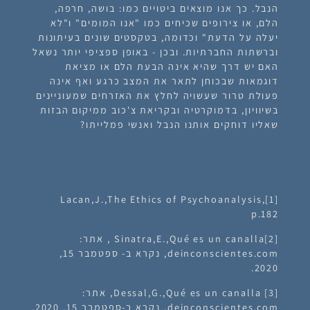
הנבל. כך אנו מוצאים ביטויים כמו: בושה, חרפה,
הלם, או צירופים שכיחים כמו "אנו המומים" ו"לא
יעלה על הדעת" וכדומה, בטקסטים שונים בעיתונות
וברשתות החברתיות. ובכן - באופן ספציפי יותר נשאל
האם יש דרך שהיא אינה הבעת הלם או מציאת
דוגמאות שבכוחן לתאר את המצב כרגע ואף אינה
פעולת טרור שעשויה לחלץ את האזרחים שמעוניינים
בשיוויון, בדמוקרטיה ובקריאת צ'כוב ממיקום הבזות
שאליו דוחקים אותנו הנבל ואנשי פמלייתו?
[1]Lacan,J.,The Ethics of Psychoanalysis,
p.182
[2]Sinatra,E.,Qué es un canalla , אתר:
deinconscientes.com, נקרא ב- ספטמבר 15,
2020.
[3] Dessal,G.,Qué es un canalla, אתר:
deinconscientes.com, נקרא ב-ספטמבר 15, 2020.