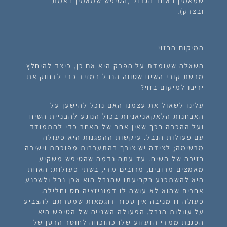
שמאמין באחר הגדול (הטיפש שמאמין באמת
ובצדק).
המיקום הבזוי
השאלה שעומדת על הפרק היא אם כן, כיצד להיחלץ
מרשת קורי השיח שטווה הנבל במזיד כדי לדחוק את
יריבו למיקום בזוי?
עלינו לשאול את עצמנו האם נוכל להישען על
האבחנות הלאקאניאניות בכול הנוגע להבניית השיח
ועל ההכרה בכך שאין אחר של האחר כדי להתמודד
עם פעולות הנבל. עיקשות ההפגנות היא פעולה
מרשימה; לצידה יש צורך בהתערבות מפוכחת וישירה
בזירה של השיח. עד עתה נדמה שהטיפש משקיע
מאמצים מרובים, מרובים מדי, בשתי פעולות: האחת
היא להשתכנע בקביעתו שהנבל הוא אכן נבל ולשכנע
אחרים שהוא לא עושה לו דמוניזציה חס וחלילה.
פעולה זו מניבה אין ספור דוגמאות שמטרתם להצביע
על עוולות הנבל. הפעולה השנייה של הטיפש היא
הפגנת ממדי הזעזוע שלו כהוכחה לחוסר הרסן של