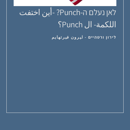
לאן נעלם ה-Punch? -أين اختفت
اللكمة- ال Punch؟
לירון ורטהיים - ليرون فيرتهايم