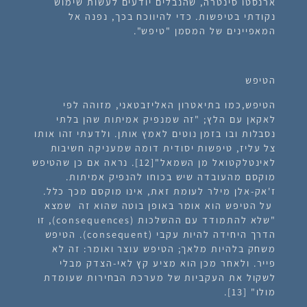
ארנסטו סינטרה, שהנבלים יודעים לעשות שימוש
נקודתי בטיפשות. כדי להיווכח בכך, נפנה אל
המאפיינים של המסמן "טיפש".
הטיפש
הטיפש,כמו בתיאטרון האליזבטאני, מזוהה לפי
לאקאן עם הלץ; "זה שמנפיק אמיתות שהן בלתי
נסבלות ובו בזמן נוטים לאמץ אותן. ולדעתי זהו אותו
צל עליז, טיפשות יסודית דומה שמעניקה חשיבות
לאינטלקטואל מן השמאל"[12]. נראה אם כן שהטיפש
מוקסם מהעובדה שיש בכוחו להנפיק אמיתות.
ז'אק-אלן מילר לעומת זאת, אינו מוקסם מכך כלל.
על הטיפש הוא אומר באופן בוטה שהוא זה שמצא
"שלא להתמודד עם ההשלכות (consequences), זו
הדרך היחידה להיות עקבי (consequent). הטיפש
משחק בלהיות מלאך; הטיפש עוצר ואומר:
זה לא
פייר
. ולאחר מכן הוא מציע קץ לאי-הצדק מבלי
לשקול את העקביות של מערכת הבחירות שעומדת
מולו" [13].