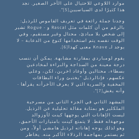
موارد اللاوعي للاحتيال على الآخر الصغير. نجد
هذا كثيرًا لدى السياسيين
[5]
".
وجدنا جملة رائعة في تعريف القاموس للرذيل:
بالرغم من أن كلمات مثل Rascal و - Rogue تشير
إلى شخص بلا مبادئ، محتال وغير مستقيم، وفي
الوقت نفسه يتم استخدامها كنوع من الدعابة – لا
يوجد لـ Knave معنى كهذا[6].
يقوم لومباردي بمقارنة مشابهة. يمكن أن ننسب
درجة معينة من السذاجة والبراءة لمخادعين
بسطاء، محتالين وأوغاد اخرين، لكن، وعلى
عكسهم، فإنالرذيل "يختبئ وراء البطاقات
المخفية والسرية التي لا يعرف الآخرأنه يقرأها -
وأنه يغش
[7]
".
المشهد الثاني في الجزء الثاني من مسرحية
الملكلير هو بمثابة مقالة تحليلية عن الرذيل.
ليست الإهانات التي يوجهها كينت لأوزوالد
موجهةله فقط. لا يتمتع كينت بامتيازات الأحمق،
وهو لذلك يوجه إهاناته لرذيل هامشي أولاً، ومن
ثم يستمر بمهاجمة الرذلاء الأكبر منه. يخاطر