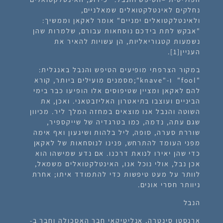
נחלקים לאינטלקטואלים שמאלניים,
ולאינטלקטואלים ימניים" אומר לאקאן וממשיך:
"אבקש לתת בידכם נוסחאות עבורם, שלמרות שהן
נשמעות קטגוריאליות, הן עשויות להאיר את
העניין[1].
במקור הצרפתי מופיעים הטיפש והנבל באנגלית:
"fool" ו-"knave";מסמנים מועילים ביותר, קורא
להם לאקאן ומציין שטיפוסים אלו הופיעו כבר בימי
הביניים ועוצבו בתיאטרון האליזבטאני. ואכן, את
השוטה והנבל אנו מוצאים במחזה המלך ליר. מכיוון
שגם עתה, נדמה, כמו בטרגדיה של שייקספיר,
שוררת סערה, סופה, ליל בלהות ושיגעון ואף אימה
מפני העומד להתרחש, פנינו לנוסחאות של לאקאן
כדי שהן יאירו לנואת דרכנו. אם נדע שמישהו הוא
אכן נבל, אולי נוכל אנו, האינטלקטואלים משמאל,
לוותר על מעט טיפשות כדי להתמודד איתו; אחרת
ניוותר חסרי אונים.
הנבל
ארנסטו סינטרה, אנליטיקאי חבר האסכולה וחבר ב-