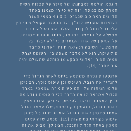
דוגמא הולמת לאבחנתו של מילר על סִכלות השיח
המתקומם בנוסח: "זה לא פייר" מצאנו באחד
הדיונים הארוכים שנערכו ב-3 ו-4 במאי השנה
בעתירות שהוגשו לבג"ץ נגד ההסכם הקואליציוני בין
הליכוד לכחול לבן ונגד הטלת המנדט להרכבת
ממשלה על הנאשם במרמה, שוחד והפרת אמונים.
על הטיעון של אחד העותרים כי "לא יעלה על
הדעת..." השיבה הנשיאה חיות: "אדוני מדבר
פוליטיקה, הוא לא מדבר משפטים" והשופט יצחק
עמית העיר: "אדוני מבקש צו מוחלט שהעולם יהיה
טוב יותר" [14].
ארנסטו סינטרה משתמש ביחס לאחר הגדול כדי
להגדיר את הנבל, הטיפש וכן טיפוס נוסף, הציניקן.
על פי הניתוח שלו הטיפש הוא זה שמאמין באחר
הגדול שמראה לו את הדרך בלי היסוסים ויודע מה
צריך לעשות. בניגוד לטיפש, הציניקן אינו מאמין
באחר הגדול, ומאמין רק בסיפוק שלו עצמו. הנבל
שאינו מאמין באחר הגדול הוא זה שיודע לעשות
שימוש נקודתי בטיפשות [15]. מכאן, שזה שאינו
מאמין באחר הגדול (הנבל, הציניקן) מביס את זה