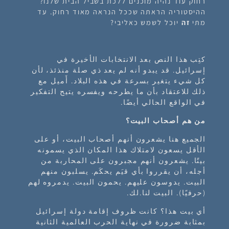
רחוק עוד נהיה מוכנים ללכת בשביל הבית שלנו?
ההיסטוריה הראתה שככל הנראה מאוד רחוק. עד
מתי
זה
יוכל לשמש כאליבי?
كتِب هذا النص بعد الانتخابات الأخيرة في
إسرائيل. قد يبدو أنه لم يعد ذي صلة منذئذ، لأن
كل شيء يتغير بسرعة في هذه البلاد. أَميل مع
ذلك للاعتقاد بأن ما يطرحه ويفسره يتيح التفكير
في الواقع الحالي أيضًا.
من هم أصحاب البيت؟
الجميع هنا يشعرون أنهم أصحاب البيت، أو على
الأقل يسعون لامتلاك هذا المكان الذي يسمونه
بيتًا. يشعرون أنهم مجبرون على المحاربة من
أجله، أن يقرروا بأي قيَم يحكَم. يسلبون منهم
البيت. يدوسون عليهم. يحمون البيت. يدمروه لهم
(حرفيًا). البيت لنا.لك.
أي بيت هذا؟ كانت ظروف إقامة دولة إسرائيل
بمثابة ضرورة في نهاية الحرب العالمية الثانية