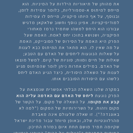
את מהותן של תיאוריות הילדות על המיניות. הוא
מייחס למיתוס א-טמפורליות, כלומר עמידות לזמן,
ובנוסף, על אף היותו פיקציה, מייחס לו עמידות
למודיפיקציות. אפיון נוסף וחשוב שלאקאן מדגיש
עבורנו הוא היחס למשהו שתמיד נרמז מאחורי
הפיקציה, ושנושא בתוכו יחס לאמת. האמת שעל
הפרק היא האמת על הסירוס של הסובייקט, האמת
על מה שאין לו. הוא מתאר את המיתוס כבא לענות
על שאלות הנוגעות ליחסים של האדם עם הטבע;
שאלות של חיים ומוות; סוגיות של קיום. למשל מוצאו
של האדם. במילים אחרות ניתן לומר שהמיתוס מגיע
לענות על השאלה היסודית, כיצד הגיע האדם ליחס
כלשהו עם היסודות הסובבים אותו.
במקרה שלנו השאלה הבלתי אפשרית שנמצאת על
הפרק נוגעת
ליחס של האדם עם האדמה עליה הוא
קבע את מקומו
. על השאלה של מקום. על הקשר של
מקום וזהות. על השרירותיות של המקום ("למה לא
באוגנדה?"). זו שאלה שלעולם אינה מאבדת
מהרלוונטיות שלה, ובאופן מיוחד עבור מדינת ישראל
שקיומה תמיד מושם תחת איום במזרח התיכון.
המיתוס המתנסח כ"בעלות על הבית" באופני הופעתו