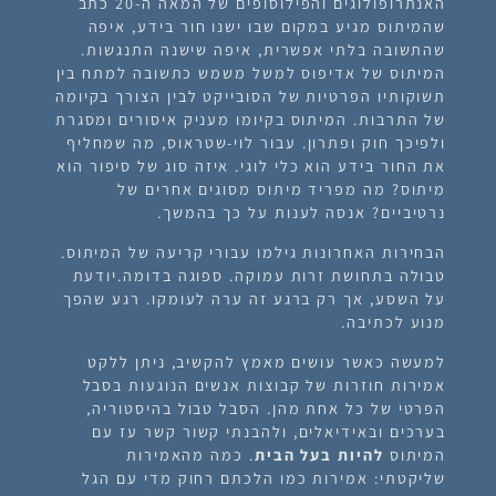
האנתרופולוגים והפילוסופים של המאה ה-20 כתב
שהמיתוס מגיע במקום שבו ישנו חור בידע, איפה
שהתשובה בלתי אפשרית, איפה שישנה התנגשות.
המיתוס של אדיפוס למשל משמש כתשובה למתח בין
תשוקותיו הפרטיות של הסובייקט לבין הצורך בקיומה
של התרבות. המיתוס בקיומו מעניק איסורים ומסגרת
ולפיכך חוק ופתרון. עבור לוי-שטראוס, מה שמחליף
את החור בידע הוא כלי לוגי. איזה סוג של סיפור הוא
מיתוס? מה מפריד מיתוס מסוגים אחרים של
נרטיביים? אנסה לענות על כך בהמשך.
הבחירות האחרונות גילמו עבורי קריעה של המיתוס.
טבולה בתחושת זרות עמוקה. ספוגה בדומה.יודעת
על השסע, אך רק ברגע זה ערה לעומקו. רגע שהפך
מנוע לכתיבה.
למעשה כאשר עושים מאמץ להקשיב, ניתן ללקט
אמירות חוזרות של קבוצות אנשים הנוגעות בסבל
הפרטי של כל אחת מהן. הסבל טבול בהיסטוריה,
בערכים ובאידיאלים, ולהבנתי קשור קשר עז עם
המיתוס
להיות בעל הבית
. כמה מהאמירות
שליקטתי: אמירות כמו הלכתם רחוק מדי עם הגל