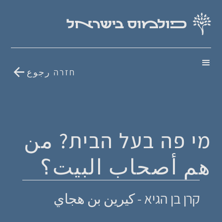
חזרה رجوع
מי פה בעל הבית? من
هم أصحاب البيت؟
קרן בן הגיא - كيرين بن هجاي