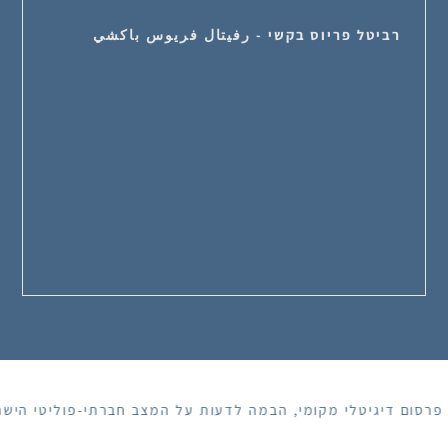
רביטל פריוס בקשי - رفيتال فريوس باكشي
סום דיגיטלי מקומי, הבמה לדעות על המצב חברתי-פוליטי הישראל