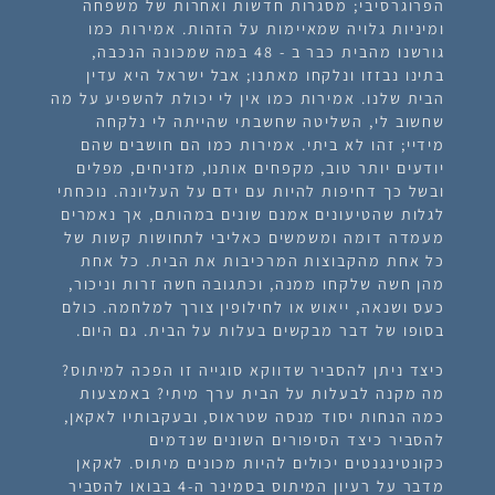
הפרוגרסיבי; מסגרות חדשות ואחרות של משפחה
ומיניות גלויה שמאיימות על הזהות. אמירות כמו
גורשנו מהבית כבר ב - 48 במה שמכונה הנכבה,
בתינו נבזזו ונלקחו מאתנו; אבל ישראל היא עדין
הבית שלנו. אמירות כמו אין לי יכולת להשפיע על מה
שחשוב לי, השליטה שחשבתי שהייתה לי נלקחה
מידיי; זהו לא ביתי. אמירות כמו הם חושבים שהם
יודעים יותר טוב, מקפחים אותנו, מזניחים, מפלים
ובשל כך דחיפות להיות עם ידם על העליונה. נוכחתי
לגלות שהטיעונים אמנם שונים במהותם, אך נאמרים
מעמדה דומה ומשמשים כאליבי לתחושות קשות של
כל אחת מהקבוצות המרכיבות את הבית. כל אחת
מהן חשה שלקחו ממנה, וכתגובה חשה זרות וניכור,
כעס ושנאה, ייאוש או לחילופין צורך למלחמה. כולם
בסופו של דבר מבקשים בעלות על הבית. גם היום.
כיצד ניתן להסביר שדווקא סוגייה זו הפכה למיתוס?
מה מקנה ל
בעלות על הבית
ערך מיתי? באמצעות
כמה הנחות יסוד מנסה שטראוס, ובעקבותיו לאקאן,
להסביר כיצד הסיפורים השונים שנדמים
כקונטינגנטים יכולים להיות מכונים מיתוס. לאקאן
מדבר על רעיון המיתוס בסמינר ה-4 בבואו להסביר