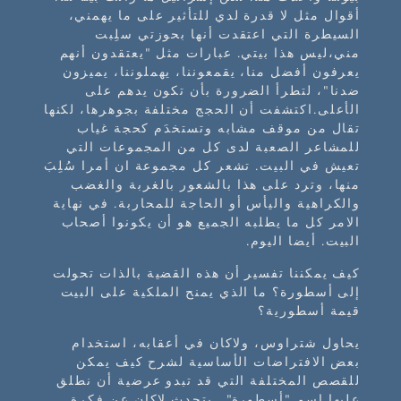
أقوال مثل لا قدرة لدي للتأثير على ما يهمني،
السيطرة التي اعتقدت أنها بحوزتي سلِبت
مني،ليس هذا بيتي. عبارات مثل "يعتقدون أنهم
يعرفون أفضل منا، يقمعوننا، يهملوننا، يميزون
ضدنا"، لتطرأ الضرورة بأن تكون يدهم على
الأعلى.اكتشفت أن الحجج مختلفة بجوهرها، لكنها
تقال من موقف مشابه وتستخدَم كحجة غياب
للمشاعر الصعبة لدى كل من المجموعات التي
تعيش في البيت. تشعر كل مجموعة ان أمرا سُلِبَ
منها، وترد على هذا بالشعور بالغربة والغضب
والكراهية واليأس أو الحاجة للمحاربة. في نهاية
الامر كل ما يطلبه الجميع هو أن يكونوا أصحاب
البيت. أيضا اليوم.
كيف يمكننا تفسير أن هذه القضية بالذات تحولت
إلى أسطورة؟ ما الذي يمنح الملكية على البيت
قيمة أسطورية؟
يحاول شتراوس، ولاكان في أعقابه، استخدام
بعض الافتراضات الأساسية لشرح كيف يمكن
للقصص المختلفة التي قد تبدو عرضية أن نطلق
عليها اسم "أسطورة". يتحدث لاكان عن فكرة