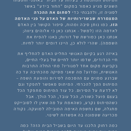
השונים מגיע כאמור במקום "החור בידע" באשר
לסוגיה זו, ולהבנתי כדי
לסתום את ההכרה
המצמררת שבשרירותיות של האדם על פני האדמה
הזו.
כמו נותן סיבה ומהות, סיפור הקושר בין האדם
לאדמה הזו (למשל - אנחנו כאן כי אלוהים ציווה;
אנחנו כאן כמורשת של דורות; באנו להפיח את
השממה). שהרי לולא כן, היינו דומים יותר לחיות.
באיזה רגע בקיום האנושי החליט האדם להחליף את
חיי הנדודים, שדמו יותר לחיים של בעלי החיים,
בקביעת מקום אחד למגוריו? מתי החלה התרבות
האנושית, ומדוע? מה שאני מסיקה מהכתיבה עד כה
שברגע מסוים עם ההסכמה לסירוס והופעת השפה –
המיתוס הפך להכרחי. המיתוס מאפשר לתפקד וגם
לא לדעת על הסירוס. כל עוד המיתוס מתפקד הכל
בעצם פועל כשורה, הכל עובד, הכל הולך. אבל
כשהמיתוס נקרע, כשהאמת על מה שאין לו לסובייקט
מתגלה, שם נחשפת האימה המובילה למועקה. נקודה
מכריעה שטמונה בה אפשרות לשינוי.
כמה רחוק הלכנו עד היום בשביל הבית הזה? כמה