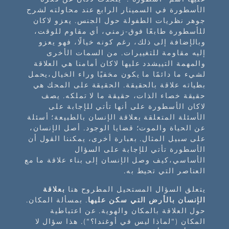
الأسطورة في السمينار الرابع عند محاولته لشرح
جوهر نظريات الطفولة حول الجنس. يعزو لاكان
للأسطورة طابعًا فوق-زمني، أي مقاوم للوقت،
وبالإضافة إلى ذلك، رغم كونه خيالًا، فهو يعزو
إليه مقاومة للتغييرات. من السمات الأخرى
والمهمة التييشدد عليها لاكان أمامنا هي العلاقة
لشيء ما دائمًا ما يكون مخفيًا وراء الخيال،يحمل
بطياته علاقة بالحقيقة. الحقيقة على المحك هي
حقيقة خصاء الذات، حقيقة ما لا تملكه. يصف
لاكان الأسطورة على أنها تأتي للإجابة على
الأسئلة المتعلقة بعلاقة الإنسان بالطبيعة؛ أسئلة
عن الحياة والموت؛ قضايا الوجود. أصل الإنسان،
على سبيل المثال. بعبارة أخرى، يمكننا القول أن
الأسطورة تأتي للإجابة على السؤال
الأساسي،كيف وصل الإنسان إلى بناء علاقة ما مع
العناصر التي تحيط به.
يتعلق السؤال المستحيل المطروح هنا
بعلاقة
الإنسان بالأرض التي سكن عليها
. بمسألة المكان.
حول العلاقة بالمكان والهوية. عن اعتباطية
المكان ("لماذا ليس في أوغندا؟"). هذا سؤال لا