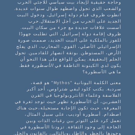
وحاجة حقيقية لإيجاد بيت سياسي للاجئي الحرب
والشعب الذي تجول واضطهد طوال سنوات عديدة.
انطوت ظروف قيام دولة إسرائيل، ودخول البيت
الجديد على الحرب من أجل الاستقلال.حرب
أسست علاقات جديدة مع جزء من سكان البيت.
ظروف إقامة دولة إسرائيل، التي تطلبت جهودًا
للفوز بالملكية على البيت الجديد، صممت صورة
الإسرائيلي الأصلي، القوي، المحارب، الذي يفلح
الأرض، المستوطن. بوتقة انصهار للقادمين. تحول
الحلم إلىحقيقة. يمكن للواقع على هذا النحو أن
يكون لدى الكينونة الناطقة في
الأسطورة
فقط.
ما هي الأسطورة؟
معنى الكلمة اليونانية "Mythos" هو قصة،
سردية. يكتب كلود ليفي شتراوس، أحد أكبر
الفلاسفة وعلماء الأنثروبولوجيا في القرن
العشرين، أن الأسطورة تظهر حيث توجد ثغرة في
المعرفة، حيث تكون الإجابة مستحيلة،حيث هناك
اصطدام. أسطورة أوديب، على سبيل المثال،
تعمل كرد على التوتر بين رغبات الذات وبين
الحاجة إلى وجود الثقافة. تزودنا الأسطورة في
وجودها بالحظر والإطار،وبالتالي، بالقانون والحل.