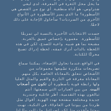
ما يحل محل الثغرة في المعرفة، لدى ليفي
شتراوس، هو أداة منطقية. أي نوع من القصص هي
الأسطورة؟ ما الذي يميز الأسطورة عن الأنواع
الأخرى من السرديات؟ سأحاول الإجابة على ذلك
لاحقًا.
جسدت الانتخابات الأخيرة بالنسبة لي تمزيقًا
للأسطورة. مغمورة بإحساس عميق بالغربة.
مشبعة بما هو شبيه. واعية للصدع، لكن في هذه
اللحظة بالذات أدرك عمقه، لحظة إدراك تصبح
محركًا للكتابة.
في الواقع،عندما نحاول الإصغاء، يمكننا سماع
تصريحات متكررة تسْمِعها مجموعات من
الأشخاص تتعلق بالمعاناة الخاصة بكل منهم.
المعاناة مغرقة في التاريخ والقيم والمثل العليا
ولها رابطة قوية بأسطورة أن
تكون من أصحاب
البيت
. من بين العبارات التي سمعتها: أنتم
تبالغون بهذه التقدمية، أطر عائلية وجندرية
جديدة ومختلفة منفتحة تهدد الهوية. أقوال مثل
طردنا من بيوتنا في العام48، في النكبة، نهبت
بيوتنا وأخذت منا. لكن إسرائيل ما زالت بيتًا لنا.