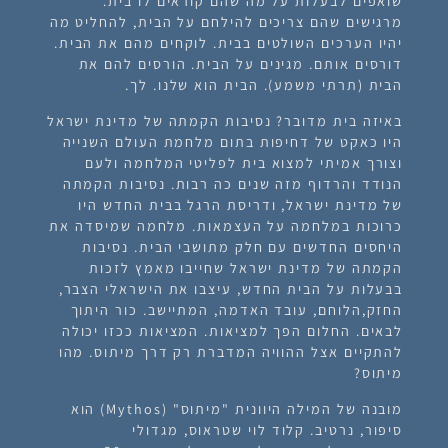
שואפים לבעלות על מה שהם קוראים לו בית.
מרגישים שהם צריכים להילחם על הבית, להחליט מה
יהיו הערכים השולטים בבית. לוקחים מהם את הבית.
דורסים אותם. מגינים על הבית. הורסים להם את
הבית (תרתי משמע). הבית הוא שלנו. לך.
באיזה בית מדובר? נסיבות הקמתה של מדינת ישראל
היו כאקט של דחיפות בתום מלחמת העולם השנייה
וצורך אמיתי למצוא בית לפליטי המלחמה ולעם
הנודד והרדוף מזה שנים כה רבות. נסיבות הקמתה
של מדינת ישראל, ודריסת הרגל בבית החדש היו
כרוכות במלחמה על העצמאות. מלחמה שמיסדה את
היחסים החדשים עם חלק מתושבי הבית. נסיבות
הקמתה של מדינת ישראל שחייבו מאמץ לזכות
בבעלות על הבית החדש, עיצבו את הישראלי הצבר,
החזק,הלוחם, עובד האדמה, המתיישב. כור היתוך
לבאים. החלום הפך למציאות. המציאות ככזו יכולה
להתקיים אצל ההוויה המדברת רק דרך
מיתוס
. מהו
מיתוס?
מובנה של המילה היוונית "מיתוס" (Mythos) הוא
סיפור, נרטיב. קלוד לוי שטראוס, מגדולי