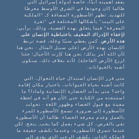
يفقد أهميته أبدًا، خاصة لدولة إسرائيل التي
طالما كان وجودها في الشرق الأوسط معرضًا
للتهديد. تظهر الأسطورة المصاغة كـ "الملكية
على البيت" بأشكالها المختلفة في "ثغرة
المعرفة" فيما يتعلق بهذه القضية، وذلك، برأيي،
لإخفاء الإدراك المخيف باعتباطية الإنسان على
هذه الأرض
. كمن يعطي سببًا وعلة، قصة تربط
الإنسان بهذه الأرض (على سبيل المثال - نحن هنا
لأن الله أمر بذلك؛ نحن هنا كإرث الأجيال؛ جئنا
لزرع الأرض القاحلة). لأنه بخلاف ذلك، سنكون
أشبه بالحيوانات.
متى قرر الإنسان استبدال حياة التجوال، التي
كانت أشبه بحياة الحيوانات، باختيار مكان إقامة
واحد؟ متى بدأت الحضارة الإنسانية ولماذا؟ ما
استنتجته من الكتابة حتى الآن هو أنه في لحظة
معينة مع قبول الخصاء وظهور اللغة - تحولت
الأسطورة إلى ضرورة. تسمح الأسطورة للمرء
بالعمل وعدم معرفة الخصاء. طالما أن الأسطورة
تفي بالغرض، كل شيء يعمل كما يجب, ينجح. لكن
عندما تتمزق الأسطورة، وعندما تكشَف حقيقة ما
لاتملكه الذات، يكشَف الرعب الذي يؤدي إلى