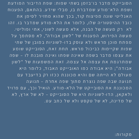
הסובייקט מדבר בו־בזמן בשתי שפות: שפת הדיבור המודעת
ושפת הלא־מודע שמדברת בו, מבלי שידע. בהתאם, הפענוח
האנליטי שונה מפיצוח קוד, בכך שהוא מחזיר לסימן את
כובד ההיסטוריה שלו, כלומר את הלא-מודע שמדבר בו. זהו
לא רק מעשה של הבנה, אלא מעשה לשוני, אתי ופוליטי.
מעשה הפירוש, הפענוח של "לשון אבודה", לא מסתמך על
מפתח מוכן מראש ולא עוסק בדו-לשוניות במובן של שתי
שפות שקיימות כביכול מראש. תחת זאת, הסובייקט שומע
את עצמו מדבר בשפה שאינה שפתו ואינה מובנת לו – שפה
שמתרגמת את עצמה אל עצמה. זאת המשמעות של "לשון
אבודה"; היא אבודה כמו האובייקט האבוד, כלומר היא
מעולם לא הייתה שם והיא מכוננת ככזו רק בדיעבד עם
תנועה שבה שפה נוצרת מתוך שפה אחרת – תנועה
המכוננת את הסובייקט של הלא-מודע. הואיל וכך, עם פרויד
ולאקאן, הדו-לשוניות היא של הסובייקט – לא של ארץ, לא
של מדינה, לא של טקסט ולא של כתב עט.
מקורות: