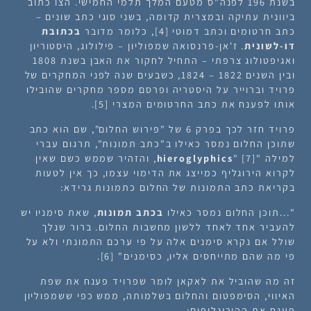
בשנת 196 לפנה"ס מטעם המלך תלמי החמישי. הצו כתוב
ביוונית עתיקה ובמצרית קדומה, בשני סוגי כתב שונים –
כתב חרטומים וכתב דמוטי [4], כלומר מדובר
בכתובת
דו-לשונית
. ז'אן-פרנסואה שמפוליון – פילולוג, היסטוריון
ואגיפטולוג צרפתי – התחיל לחקור את האבן בשנת 1808
ובין השנים 1822 – 1824, כשבעים שנה לפני המחקרים של
פרויד וברוייר על היסטריה ופרסם מספר מחקרים שהובילו
אותו לפענח את כתב החרטומים המצרי [5].
פרויד חזר לכך בפרק 6 של "פירוש החלום", שם הוא כתב
שתוכן החלום נמסר כאילו ב"כתב תמונות", תרגום עברי
למילה "
hieroglyphics
" [7], והזהיר שממש כשם שאין
לקרוא הירוגליף כמייצג את הדימוי עצמו, כך אין לטעות
בקריאת כתב התמונות של החלום כתמונות גרידא:
"
...תוכן החלום נמסר כאילו
בכתב תמונות
, שאת סימניו יש
להעביר אחד לאחד ללשון מחשבות החלום. ברור שנלך
שולל אם נקרא סימנים אלה על פי ערכם התמונתי ולא על
פי מה שהם מתייחסים אליו, כסימנים"
[6].
זה מה שהוביל את לאקאן לומר שפרויד פענח את שפת
האיווי, הסימפטום והחלום בשלמותה, ממש כפי ששמפוליון
פענח את ההירוגליפים: