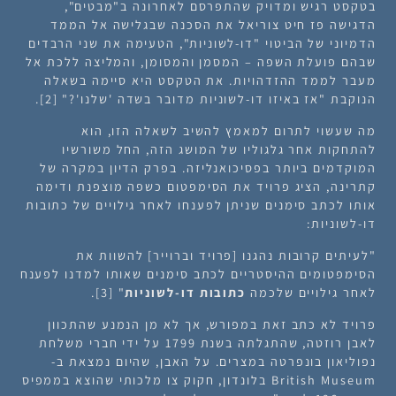
בטקסט רגיש ומדויק שהתפרסם לאחרונה ב"מבטים",
הדגישה פז חיט צוריאל את הסכנה שבגלישה אל הממד
הדמיוני של הביטוי "דו-לשוניות", הטעימה את שני הרבדים
שבהם פועלת השפה – המסמן והמסומן, והמליצה ללכת אל
מעבר לממד ההזדהויות. את הטקסט היא סיימה בשאלה
הנוקבת "אז באיזו דו-לשוניות מדובר בשדה 'שלנו'?" [2].
מה שעשוי לתרום למאמץ להשיב לשאלה הזו, הוא
להתחקות אחר גלגוליו של המושג הזה, החל משורשיו
המוקדמים ביותר בפסיכואנליזה. בפרק הדיון במקרה של
קתרינה, הציג פרויד את הסימפטום כשפה מוצפנת ודימה
אותו לכתב סימנים שניתן לפענחו לאחר גילויים של כתובות
דו-לשוניות:
"
לעיתים קרובות נהגנו [פרויד וברוייר] להשוות את
הסימפטומים ההיסטריים לכתב סימנים שאותו למדנו לפענח
לאחר גילויים שלכמה
כתובות דו-לשוניות
"
[3].
פרויד לא כתב זאת במפורש, אך לא מן הנמנע שהתכוון
לאבן רוזטה, שהתגלתה בשנת 1799 על ידי חברי משלחת
נפוליאון בונפרטה במצרים. על האבן, שהיום נמצאת ב-
British Museum בלונדון, חקוק צו מלכותי שהוצא בממפיס