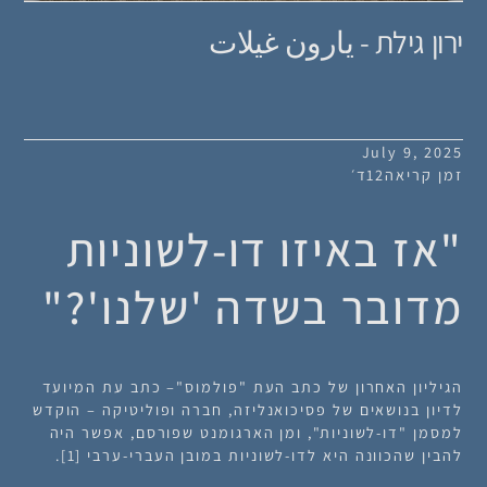
ירון גילת - يارون غيلات
July 9, 2025
זמן קריאה
12
ד׳
"אז באיזו דו-לשוניות
מדובר בשדה 'שלנו'?"
הגיליון האחרון של כתב העת "פולמוס"– כתב עת המיועד
לדיון בנושאים של פסיכואנליזה, חברה ופוליטיקה – הוקדש
למסמן "דו-לשוניות", ומן הארגומנט שפורסם, אפשר היה
להבין שהכוונה היא לדו-לשוניות במובן העברי-ערבי [1].