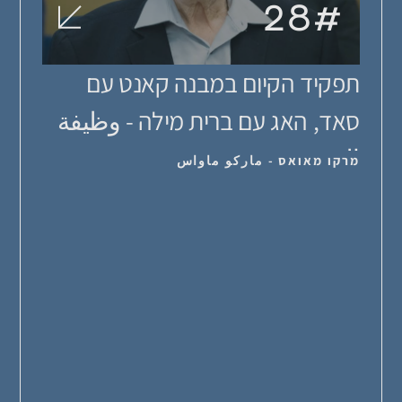
28
#
תפקיד הקיום במבנה קאנט עם
סאד, האג עם ברית מילה - وظيفة
الوج...
מרקו מאואס - ماركو ماواس