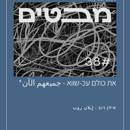
38
#
את כולם עכ-שווא - جميعهم الآن*
אילן רוב - إيلان روب