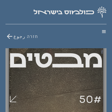
חזרה رجوع
50
#