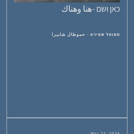
כאן ושם -هنا وهناك
חמוטל שפירא - حموطال شابيرا
May 23, 2024