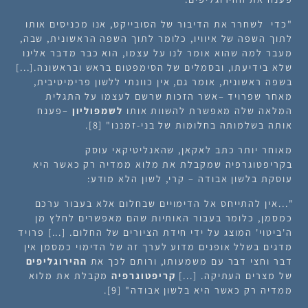
"כדי לשחרר את הדיבור של הסובייקט, אנו מכניסים אותו
לתוך השפה של איוויו, כלומר לתוך השפה הראשונית, שבה,
מעבר למה שהוא אומר לנו על עצמו, הוא כבר מדבר אלינו
שלא בידיעתו, ובסמלים של הסימפטום בראש ובראשונה.[...]
בשפה ראשונית, אומר גם, אין כוונתי ללשון פרימיטיבית,
מאחר שפרויד –אשר הזכות שרשם לעצמו על התגלית
המלאה שלה מאפשרת להשוות אותו
לשמפוליון
–פענח
אותה בשלמותה בחלומות של בני-זמננו"
[8].
מאוחר יותר כתב לאקאן, שהאנליטיקאי עוסק
בקריפטוגרפיה שמקבלת את מלוא ממדיה רק כאשר היא
עוסקת בלשון אבודה – קרי, לשון הלא מודע:
"...אין להתייחס אל הדימויים שבחלום אלא בעבור ערכם
כמסמן, כלומר בעבור האותיות שהם מאפשרים לחלץ מן
ה'ביטוי' המוצג על ידי חידת הציורים של החלום. [...] פרויד
מדגים בשלל אופנים מדוע לערך זה של הדימוי כמסמן אין
דבר וחצי דבר עם משמעותו, ורותם לכך את
ההירוגליפים
של מצרים העתיקה. [...]
קריפטוגרפיה
מקבלת את מלוא
ממדיה רק כאשר היא בלשון אבודה"
[9].