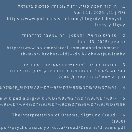
1. ח׳ולוד תאבת סגיר. "דו לשוניות". פולמוס בישראל,
גיליון 21, April 11, 2025:
https://www.polemosisrael.com/blog/dv-lshvnyvt--
-lthny-y-llgwy
2. פז חיט צוריאל. "המסמן - זה שמעבר להזדהות".
מבטים, June 13, 2025:
https://www.polemosisrael.com/mabatim/hmsmn---
zh-m-br-lhzdhvt---ldl---dhlk-ldhy-ytjwz-ltmhy
3. זיגמונד פרויד. "שתי נשים היסטריות : סיפורים
פסיכואנליטיים". תרגום מגרמנית:מרים קראוס, עורך: דרור
גרין. הוצאת 'צפת : ספרים', 2004.
4. https://he.wikipedia.org/wiki/%D7%90%D7%91%D7%9F_%D7%A8%D7%95%D7%96%D7%98%D7%94
://he.wikipedia.org/wiki/%D7%96%27%D7%90%D7%9F-
%9E%D7%A4%D7%95%D7%9C%D7%99%D7%95%D7%9F
6. :TheInterpretation of Dreams, Sigmund Freud
(1900)
tps://psychclassics.yorku.ca/Freud/Dreams/dreams.pdf