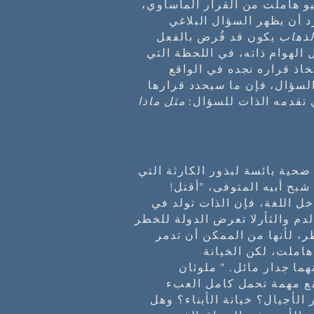
و هاملت من القرار المأساوي،
د أن يظهر السؤال البلاغي
لذهاب
يكون قد فُرض بالفعل
 الهوام ذاته، في اللحظة التي
اذ قراره نجده في الواقع
السؤال، فإن ما سيحدد قرارها
ي تقدمه الذات للسؤال:
مثل ماذا
ضحية بائسة لبذور الكارثة التي
شبح أبيه المتوفى، "أقتل!
أنها مولودة لداخل اللغة، فإن الذات تولد في
دم والثأرلا تعرض الدولة للخطر
، لأنها من الممكن أن تدمر
هاملت، لكن الخيانة
نهما جدار مائل. " ملوثان
قع مهمة تحمل كامل العبء
 حقا يكون قدر الأجيال؟ خيانة الأبناء؟ وهل