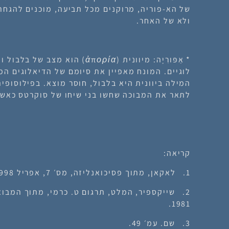
של הא-פוריה, מרוקנים מכל תביעה, מוכנים להגחת 
ולא של האחר.
* אַפּורִיָה: מיוונית (ἀπορία) ה
לוגיים. המונח מאפיין את סיומם של הדיאלוגים ה
המילה ביוונית היא בלבול, חוסר מוצא. בפילוסופי
לתאר את המבוכה שחשו בני שיחו של סוקרטס כאשר
קריאה:
1. לאקאן, מתוך
פסיכואנליזה
, מס׳ 7, אפריל 1998, עמ׳ 13, שיעור 6 סמינר 6).
2. שייקספיר,
המלט
, תרגום ט. כרמי, מתוך המבוא
1981.
3. שם. עמ׳ 49.