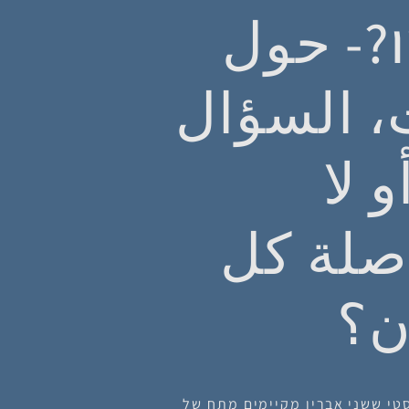
ו?- حول
، السؤال
 لا
صلة كل
آن؟
טי ששני אבריו מקיימים מתח של