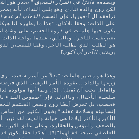
ويسمعه هادرًا في القرار السحيق."
يحذر هوراشي
لكن روح والده تنادي وهو يلبي النداء، لأنه بمجر
ترافقه ال آ-فوريا، فإن الحسم
الذهاب أم عدم ا
على الذات؛ وفقا للاكان: "هذا ما يظهره لنا هيكل
يكون فيها هاملت في ذروة الحسم، على وشك اتخ
يعيرنفسه للآخر". وبالتالي، عندما تواجه الذات 
هو الطلب الذي يطلبه الآخر، وفقا للتفسير الذ
يريدني الآخر أن أكون؟
وهذا هو مصير هاملت: "بدلاً من أمير سعيد، نرى 
زرعها والداه... يقوده الأمر الرهيب الذي فرضه 
والقاتل يجب أن يُقتل". [2]. وبما 
سلسلة الأجيال، وبالتالي فإن "طقوس الفداء بال
فحسب، بل تعرض أيضًا روح ونفس المنتقم للخطر
إنسانيته وسلامة عقله." يخون الكثير من الناس 
الأكبروالأكثر إيلامًا هي خيانة والديه. لقد تبين أ
بالضعف والبؤس والحقارة، وعلى عاتق الابن، ت
العاطفي نتيجة فشلهما"[3]. أهكذا