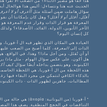
هذا حقا هو مصير الأبناء؟ من الصعب ألا نقرأ هذ
الحديث عنه هنا ونتساءل: أليس هذا هوالحال أيضًا
سؤال هاملت ضمن أسئلة مثل
أأعرف أو لا أعرف
أَقتُل
،
أُقتَل أو لا أُقتَل
؟ وهل كان بإمكاننا أن نقول،
المعرفة هو قرار الذات وقرار عدم المعرفة هو قر
الآخر الأبوين، الدولة، القائد، الأصدقاء؟ ولذ
كل إنسان اليوم؟
العيادة هي المكان الذي تظهر فيه ال آ-فوريا،
الذات إلى
المعرفة
، كلما أصبح من الصعب عليها أ
أو أن تُقتَل، ومن أجل ماذا؟ وهذا، في الواقع، 
هل أكون، على عكس سؤال الهوام -
مثل ماذا ير
الكينونة، وهو يتضمن بداخله أيضًا سؤال
كيف أك
هذه اللحظة من ال آ-فوريا، هي اللحظة الحاسمة ف
بالذكاء الكافي لنتمكن من مجرد البقاء فيها رغ
المطالبات، جاهزين لظهور الذات - ذات الكينونة
*
آ-فوريا (من اليونانية: ρία
التناقضات في الحجج المنطقية. يصف هذا المصط