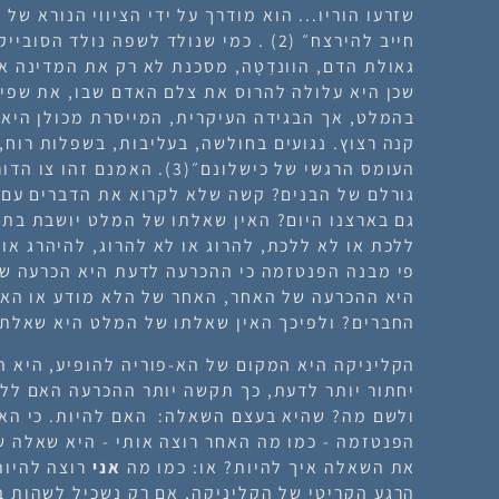
שזרעו הוריו... הוא מודרך על ידי הציווי הנורא של
חייב להירצח״ (2) . כמי שנולד לשפה נולד
גאולת הדם, הוונדֵטָה, מסכנת לא רק את המדינה א
שכן היא עלולה להרוס את צלם האדם שבו, את שפיו
בהמלט, אך הבגידה העיקרית, המייסרת מכולן היא 
קנה רצוץ. נגועים בחולשה, בעליבות, בשפלות רוח,
העומס הרגשי של כישלונם״(3). ה
גורלם של הבנים? קשה שלא לקרוא את הדברים עם ה
גם בארצנו היום? האין שאלתו של המלט יושבת בת
ללכת או לא ללכת
,
להרוג או לא להרוג
,
להיהרג או
פי מבנה הפנטזמה כי ההכרעה
לדעת
היא הכרעה של
היא ההכרעה של האחר, האחר של הלא מודע או האח
החברים? ולפיכך האין שאלתו של המלט היא שאלתו
הקליניקה היא המקום של הא-פוריה להופיע, היא 
יחתור יותר
לדעת
, כך תקשה יותר ההכרעה האם
ללכ
ו
לשם מה
? שהיא בעצם השאלה:
האם להיות.
כי
האם
הפנטזמה -
כמו מה האחר רוצה אותי
- היא שאלה של
את השאלה
איך להיות
?
או:
כמו מה
אני
רוצה להיות
הרגע הקריטי של הקליניקה,
אם רק נשכיל לשהות ב