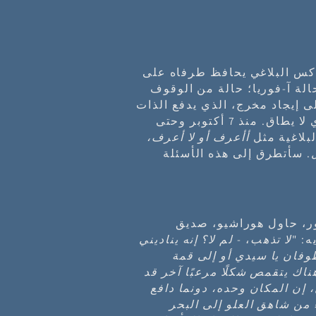
اكس البلاغي يحافظ طرفاه على
الة آ-فوريا؛ حالة من الوقوف
 إيجاد مخرج، الذي يدفع الذات
إلى التصرف شرط أن تتخلص من هذاالوضع الذي لا يطاق. منذ 7 أكتوبر وحتى
لبلاغية مثل
أأعرف أو لا أعرف،
ل
. سأتطرق إلى هذه الأسئلة
ر، حاول هوراشيو، صديق
ه:
"لا تذهب
، -
لم لا؟ إنه يناديني
وفان يا سيدي أو إلى قمة
اك يتقمص شكلًا مرعبًا آخر قد
 إن المكان وحده، دونما دافع
من شاهق العلو إلى البحر