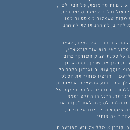
 אונים וחוסר מוצא, של
הבין לבין
,
לפעול ובלבד שיפטר ממצב בלתי
א להרוג
,
להיהרג או לא להיהרג
 הורציו, חברו של המלט, לעצור
מדוע לא? הוא שוב קורא אלי,
 אל פסגת הצוק המזדקר ברוב
שר תחשיך את שכלך, תכה אותך
א מוֹסֵך עִוועים ואבדון בקרב כל
לרעמו.״
הורציו מזהיר את המלט
ולך - כי ברגע שהשאלה הכיאסטית
ללכת
כבר נכפית על הסובייקט; על
נטזמה, ברגע בו המלט נמצא
בשיא הכרעתו, על סף החלטתו, הנה הוא משאיל עצמו הלכה למעשה לאחר״. (1). אם
ה שיקבע הוא רצונו של האחר,
חר רוצה אותי
?
נו קורבן אומלל של זרע הפורענות