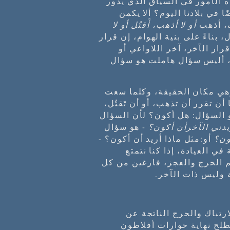
ه الأمور في السياق الذي يدور
 في بلادنا اليوم؟ ألا يكمن
،
أذهب
أو لا أذهب، أَقتُل أو لا
 بناءً على بنية الهوام، إن قرار
ار الآخر، آخر اللاواعي أو
لك، أليس سؤال هاملت هو سؤال
 وهي مكان الحقيقة، وكلما سعت
ن تقرر أن تذهب، أو أن تَقتُل،
هو السؤال: هل أكون؟ لأن السؤال
يدني الآخرأن أكون؟
- هو سؤال
ون؟
أو:مثل ماذا أريد أن أكون؟ -
ي العيادة، إذا كنا نتمتع
م الحرج والعجز، فارغين من كل
 وليس ذات الآخر.
ἀπο) هي حالة من الارتباك والحرج الناتجة عن
لح نهاية حوارات أفلاطون