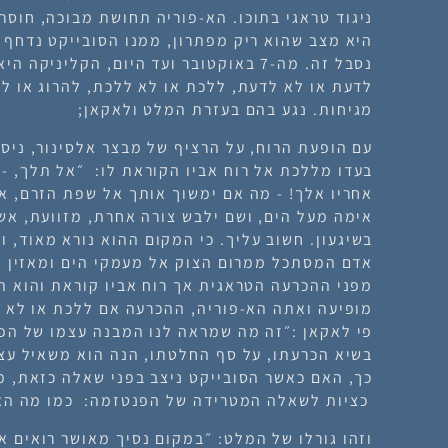
ניגוד טראגי בתוכו. הא-פוריה תחושת מבוכה, חוסר
היא מצב שהוא ריק מפתרון, ממנו הסובייקט נדחף 
נסבל זה. מה-7 באוקטובר ועד היום, הקליניקה היא מקום ששאלות כיאסטיות כמו
לדעת או לא לדעת
,
ללכת או לא ללכת
,
להרוג או ל
מגיחות. נגע בהם בעזרת המלט ולאקאן;
עם הופעת הרוח, על הרציף של מבצר אלסינור, ניסה
בעדו מללכת אל רוח אביו הקוראת לו:
״אל תלך
, -
אחריו אלך!
-
מה אם ימשוך אותך אל שפת הזרם, או
אימה מעל הים, ושם ילבש צורה אחרת, מזוועת, א
בשיגעון. חשוב עליך. כי המקום ההוא נורא מאוד, והו
אדם המסתכל ממרום הצוק אל מעמקי הים ומאזין 
מפני ההכרעה הטראגית אך רוח אביו קוראת והוא ה
מופיעה ואִתה הא-פוריה, ההכרעה אם
ללכת או לא 
פי לאקאן :״זה מה שמראה לנו המבנה עצמו של הפ
כך, האם כאשר הסובייקט ניצב בפני שאלה כזאת, מ
כציות לשאלה המטרידה של הפנטזמה:
כמו מה הא
וזהו גורלו של המלט: ״במקום נסיך מאושר רואים א