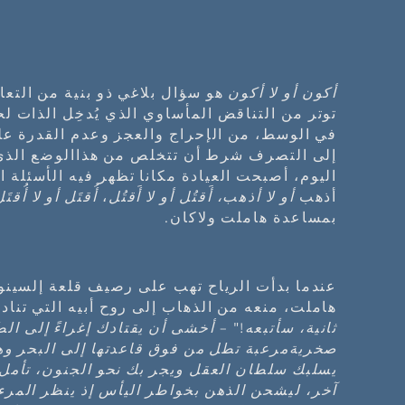
أكون أو لا أكون
هو سؤال بلاغي ذو بنية من التع
توتر من التناقض المأساوي الذي يُدخِل الذات لح
في الوسط، من الإحراج والعجز وعدم القدرة على
اليوم، أصبحت العيادة مكانا تظهر فيه الأسئلة ا
أذهب
أو لا أذهب، أَقتُل أو لا أَقتُل
،
أُقتَل أو لا أُقتَ
بمساعدة هاملت ولاكان.
عندما بدأت الرياح تهب على رصيف قلعة إلسينو
هاملت، منعه من الذهاب إلى روح أبيه التي تنادي
ثانية، سأتبعه!
"
– أخشى أن يقتادك إغراءً إلى الط
صخريةمرعبة تطل من فوق قاعدتها إلى البحر وهن
يسلبك سلطان العقل ويجر بك نحو الجنون، تأمل،
آخر، ليشحن الذهن بخواطر اليأس إذ ينظر المرء 