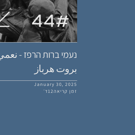
44
#
נעמי ברות הרפז - نعمي
بروت هرباز
January 30, 2025
זמן קריאה
12
ד׳