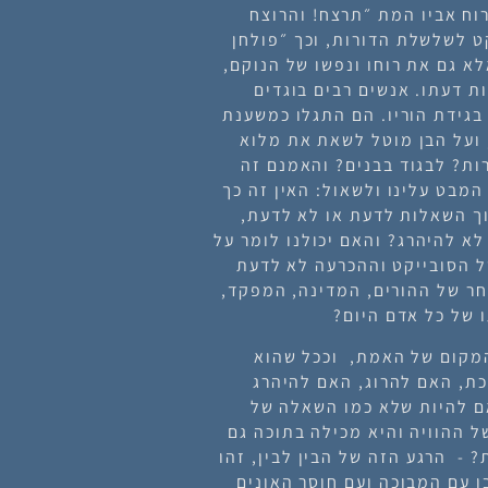
 רוח אביו המת ״תרצח! והרוצח
 הסובייקט לשלשלת הדורות, וכך ״פולחן
לא גם את רוחו ונפשו של הנוקם,
ת דעתו. אנשים רבים בוגדים
בגידת הוריו. הם התגלו כמשענת
 ועל הבן מוטל לשאת את מלוא
אמנם זהו צו הדורות? לבגוד בבנים? והאמנם זה
מבט עלינו ולשאול: האין זה כך
וך השאלות
לדעת או לא לדעת
,
 לא להיהרג?
והאם יכולנו לומר על
 הסובייקט וההכרעה
לא לדעת
ר של ההורים, המדינה, המפקד,
 של כל אדם היום?
המקום של האמת, וככל שהוא
ת, האם להרוג
,
האם להיהרג
 להיות
שלא כמו השאלה של
 ההוויה והיא מכילה בתוכה גם
?
- הרגע הזה של
הבין לבין, זהו
ו עם המבוכה ועם חוסר האונים