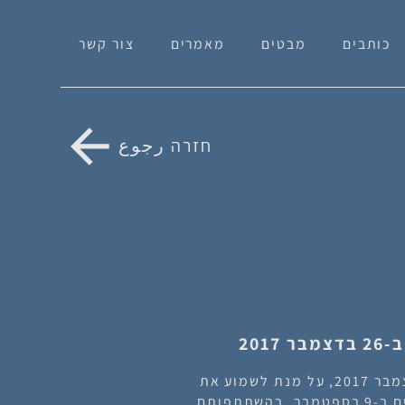
כותבים
מבטים
מאמרים
צור קשר
חזרה رجوع
20
הוזמנתי להשתתף במפגש שקיים הג'יאפ ב-26 בדצמבר 2017, על מנת לשמוע את
עדותו של אבי ריביניצקי על הפורום בווינה שהתקיים ב-9 בספטמבר, בהשתתפותם