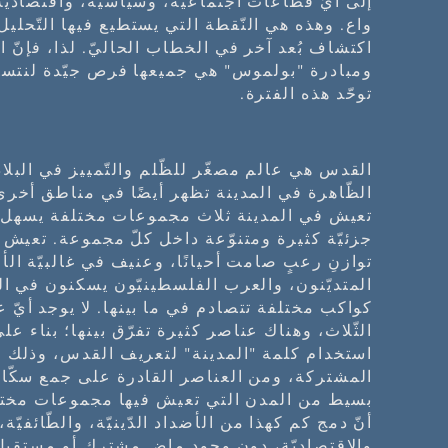
إلى أيّ قطاعات اجتماعيّة، وسياسيّة، واقتصاديّة
واع. وهذه هي النّقطة التي يستطيع فيها التّحليل
ومبادرة "بولموس" هي جميعها فرص جيّدة لنتساع
توحّد هذه الفترة.
القدس هي عالم مصغّر للظّلم والتّمييز في البلاد
الظّاهرة في المدينة تظهر أيضًا في مناطق أخرى، إ
تعيش في المدينة ثلاث مجموعات مختلفة يسهل 
جزئيّة كثيرة ومتنوّعة داخل كلّ مجموعة. تعيش 
توازنِ رعبٍ صامت أحيانًا، وعنيف في غالبيّة الأحي
المتديّنون، والعرب الفلسطينيّون يسكنون في الحي
كواكب مختلفة تتصادم في ما بينها. لا يوجد أيّ 
الثّلاث، وهناك عناصر كثيرة تفرّق بينها؛ بناء ع
استخدام كلمة "المدينة" لتعريف القدس، وذلك ل
المشتركة، ومن العناصر القادرة على جمع سكّانها
بسيط من المدن التي تعيش فيها مجموعات مختلفة
أنّ دمج كم كهذا من الأضداد الدّينيّة، والطّائفيّة،
والاقتصاديّة، دون وجود ماضٍ مشترك أو مستقب