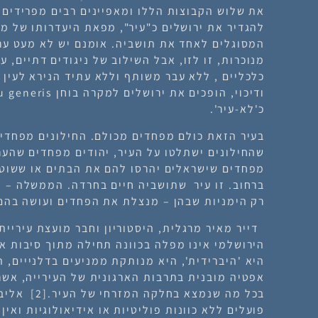
את שלוש הקבוצות הללו ומאפיינים רבים מפרידים בי
להגדיר את ירושלים כ"עיר", מפאת היעדרותו של מ
המסוגלים לאחד את תושביה. אומנם יש לא מעט ער
מנוכרות, זו לזו, אבל השילוב של ניגודים דתיים, ע
כלכליים , ללא עבר משותף וללא עתיד הנירא לעין 
כ'לא-עיר'.
בעיר הזאת כולם מפחדים מכולם. החילונים מפחדים
שהחילונים ישתלטו על העיר, יהודים מפחדים שהער
מפחדים שישראלים יהרסו להם את הבתים או ששוטר
ברחוב. זו עיר שתושביה חיים בחרדה. הממשלה – ו
רק הימניות שבהן – מנצלת את הפחדים ועושה בהם 
דייר מאיר מרגלית, היסטוריון וחבר מועצת עיריית 
הירושלמי אינו מפלה בכוונה תחילה מתוך סיבות אי
היא 'היברידית', היא מנותקת ממניעים בדלנייים, 
אפטיה מובנית בתרבות הארגונית של העירייה, אשר 
בכל מה שנמצא בחלקה המזרחי של העיר.
[2]
אליבא
פועלים ללא כוונות פוליטיות או אידיאולוגיות ואין 