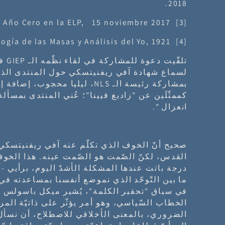
2018.
Ampblog Campo Freudiano, Año Cero en la ELP, 15 noviembre 2017
[3]
Sigmund Freud, Psicología de las Masas y Análisis del Yo, 1921.
[4]
بمشاركة رئيسة الـ NLS، ليليا مح
كممثّلَين عن "زاديغ فيينا"؛ عُني المنتدى بمسأ
انعزال ".
صحيح أنّ الخوف الذي تكلّم عنه آفي ريفنيتسك
القدس، لكنّ الصّمت هو الصّمت عينه. هذا الخوف 
درجة باتت عندها المشكلة الأشدّ اليوم، برأيي -أ
ما بين التّوحّد الذي نموضع أنفسنا بمساعدته في
في سياق "تحقير الكلمة"، يُشير ميكل باسولس إ
الخطاب السّياسي، وهو أمر يؤثّر على ذاتيّة المر
الضروري، بالمعنى الأخلاقي للاصطلاح، أن نسأل أن