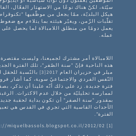
الموظّفين يعملون دون نوايا سياسيّة أو أيديولوجيّ
سيّئة، لكنّ هناك نوعًا من الاستهتار الفعّال، ال
هيكل البلديّة، ممّا يجعل من موظّفيها "تكنوقراط
تقلّبات الزّمن، ويغيّر هيئته بما يتلاءم مع ضغوط ال
يعمل دومًا من منطلق اللامبالاة لما يحصل على
عمله.
اللامبالاة أمر مشترك لجميعنا، وليست مقتصرة 
هذه الناحية فإنّ "سنة الصّفر"، تلك الفترة الجد
ميلر في حزيران العام 2017
[3]
بالنّسبة للحقل ا
النّفس الفردي والاجتماعيّ سوية، كما أشار فرويد ف
فترة جديدة. زد على ذلك أنّه علينا أن نذكر، بصفتن
لممارسة تحليليّة من خلال عدم الاكتراث. الرغبة
بمقدور "سنة الصفر" أن تكون بداية لحقبة جديدة. 
الأحداث القاسية التي تجري في القدس هي تعبير
الفترة".
http://miquelbassols.blogspot.co.il/2012/02
[1]