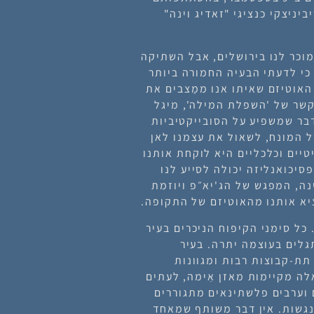
 ואבי ריביניצקי כנציגי "זאדיג וינה"
מוכר לנו בירושלים, אבל השתיקה
כי לדעתי הבעיה החמורה ביותר
האוטיזם שאיתו אנו ממַצבים את
קשר של 'השפלת המילה', מיגל
בר שמשפיע על הסובייקטיביות
ל המונח, לשאול את עצמנו לאן
טיים וכלכליים היא לוקחת אותנו
סיכואנליזה יכולה לסייע לנו
נה, המפגש של הג'יא״פ ויוזמת
יא אותנו מהאוטיזם של התקופה.
כל סימני הקיפוח הניכרים בעיר
גלים בעוצמה יתרה. בעיר
תת-קבוצות רבות ומגוונות
ה מקיימות מאזן אֵימה, לעתים
ם וערבים פלשתינאים מתגוררים
נגשות. אין דבר משותף שמאחד