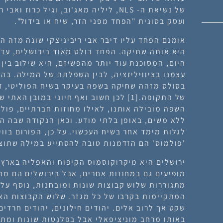
של נשיאת ה- NLS, ליליה מאג'וב, וגיל כרוז
ועסק בסוגית "הפחד מפני הזר, שיח או בידול".
אומנם הפחד עליו דיבר אבי ריביניצקי שונה מזה ה
היא אותה שתיקה. הפחד בולט מאוד בירושלים, עד 
היום, המסוכנת עוד יותר מהפשיזם, היא שילוב בין 
עצמנו בציוויליזציה, לבין השפלתה של המילה. בה
בסולס מזהה שחיקה בשפה בעיקר בשיח הפוליטי, ד
של התקופה.
[1]
לכן חשוב ואף חיוני במובן האתי ש
השפה מובילה אותנו, לאילו מחוזות חברתיים, פולי
ללא משים, באופן בלתי מודע. וכאן הנקודה שבה הפ
לגלות מימד אחר בשיח העכשוי. על כן, הפורום בווי
'פולמוס' הם הזדמנות טובה להסתייע במילה שתוצ
ירושלים היא מיקרוקוסמוס הקיפוח והאפליה בארץ. 
מופיעים גם במחוזות אחרים, אבל בירושלים הם מת
מתגוררות שלוש קבוצות שונות ומובחנות, נוסף על 
המתקיימות בקרבו של כל מגזר. שלוש הקבוצות האל
שקט אך לרוב אלים. יהודים חילונים, יהודים חרדי
באותו מרחב מוניציפאלי אבל בפלנֶטות שונות ומת