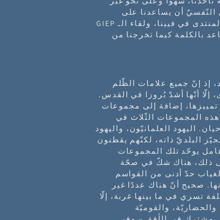
 تأخذنا، سهوًا وعلى نحو غير
 النّفسيّ أن يساعدنا على
اكتشاف بُعد آخر في الخطاب الحاليّ. لذا، فإنّ المنتدى في فيينا، ولقاء الـ GIEP
د بالكلمة كيما تخرجنا من
، إذ إنّ جميع علامات الظّلم
لّا أنّها أشدّ بُروزا في القدس.
تمييزها، إضافة إلى مجموعات
هذه المجموعات الثّلاث في
ان. اليهود العلمانيّون، واليهود
ّز البلديّ ذاته، لكنّهم يقطنون
عامل يوحّد تلك المجموعات
لى ذلك، هناك شكّ في صحّة
غياب حدّ أدنى من القواسم
. صحيح أنّ هناك عددًا غير
 تسري في ما بينها غربة، إلّا
 والحضاريّة، والقوميّة
ل مشترك في الأفق – وفي