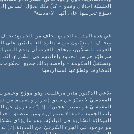
الخلفيّة احتلال وقمع – كلّ ذلك يحوّل القدس إل
تسوّغ تعريفها على أنّها "لا-مدينة".
في هذه المدينة الجميع يخاف من الجميع: يخاف ال
ويخاف المتديّنون من سيطرة العلمانيّين على ال
العرب بالسكّين، ويخاف العرب أن يهدم الإسرائيل
شرطيّو حرس الحدود بإهانتهم في الشّارع. إنّها 
وتستغلّ الحكومة – وأقصد بذلك جميع الحكومات،
المخاوف وتطوّعها لمشاريعها.
يدّعي الدكتور مئير مرغليت، وهو مؤرّخ وعضو ساب
المقدسيّ لا يميّز عن سبق إصرار وتصميم من دوافع
المقدسيّ هو تمييز "هجين"، إذ إنّه معزول عن ال
باب الجمود وقوة الاستمرارية ومن منطلق انعدام ا
الهيكليّة السّارية في البلديّة، وهو ما يؤدّي بشكل
هو موجود في الجزء الشّرقيّ من المدينة.
[2]
لذا