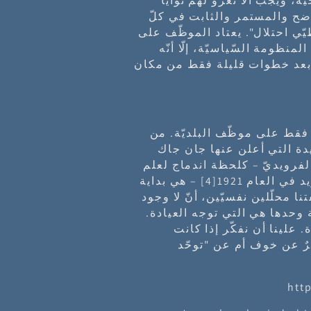
ة، ويجب ألّا نعزو لهم نوايا
فاضح والمستمر والثابت في كلّ
يّي احتلال". يعتاد الموظّف على
منظومة السّياسيّة، إلّا أنّه
 بعد خطوات قليلة فقط من مكان
فقط على موظّف البلديّة. من
يدة التي أعلن عنها جان جاك
لفرويديّ – كلحظة اندماج لعلم
ي العام 1921
[4]
– هي بداية
ا محلّلين نفسيّين، أنّ لا وجود
 وحدها هي التي توجه العيادة.
علينا أن نفكّر إذا كانت
ٌ عن خوف أم عن "توحّد