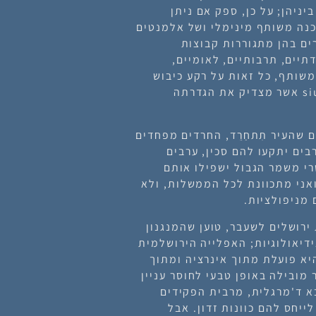
ניהן; על כן, ספק אם ניתן
כנה משותף מינימלי ושל אלמנטים
ים בהן מתגוררות קבוצות
דתיים, תרבותיים, לאומיים,
משותף, כל זאות על רקע כיבוש
ודיכוי, הופכים את ירושלים למקרה בוחן siu generis אשר מצדיק את הגדרתה
 שהעיר תִתחַרֵד, החרדים מפחדים
בים יתקעו להם סכין, ערבים
י משמר הגבול ישפילו אותם
אני מתכוונת לכל הממשלות, ולא
מניפולציות.
ירושלים לשעבר, טוען שהמנגנון
דיאולוגיות; האפלייה הירושלמית
היא פועלת מתוך אינרציה ומתוך
מובילה באופן טבעי לחוסר עניין
 ד'מרגלית, מרבית הפקידים
לייחס להם כוונות זדון. אבל