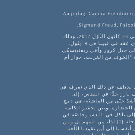
تلقّيت دعوة للمشاركة في لقاء نظّمه الـ GIEP في 26 كانون الأوّل 2017، وذلك
لسماع شهادة آفي ريفنيتسكي حول المنتدى الذي عقد في فيينا في 9 أيلول،
جوب، إضافة إلى جيل كروز وآفي ريفنيتسكي
لة "الخوف من الغريب، حوار أم
ي يختلف عن ذلك الذي نعرفه في
بارز جدًّا في القدس، إلى
شدّ حتّى من الفاشيّة- هي دمج
 الحضارة، وبين تحقير الكلمة.
لى تآكل في اللغة، وخاصّة في
حلة.
[1]
لذا، من المهم بل ومن
فسنا إلى أين تقودنا اللّغة –