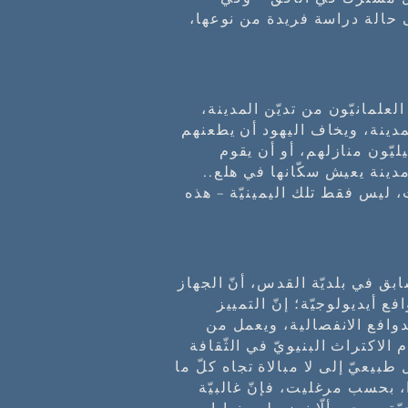
ى حالة دراسة فريدة من نوعها،
علمانيّون من تديّن المدينة،
مدينة، ويخاف اليهود أن يطعنهم
يّون منازلهم، أو أن يقوم
مدينة يعيش سكّانها في هلع..
 ليس فقط تلك اليمينيّة – هذه
ق في بلديّة القدس، أنّ الجهاز
 أيديولوجيّة؛ إنّ التمييز
دوافع الانفصالية، ويعمل من
لاكتراث البنيويّ في الثّقافة
 طبيعيّ إلى لا مبالاة تجاه كلّ ما
، بحسب مرغليت، فإنّ غالبيّة