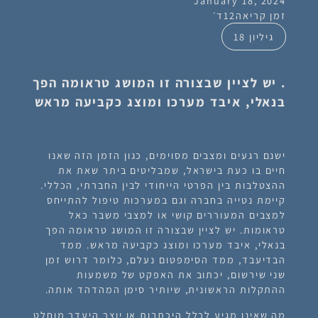
January 18, 2024
זמן קריאה
12
ד׳
גיליון 18
. יש לציין שבצורה זו המושג טראומה הפך
בנאלי, איבד מערכו ומוצג כקביעה מראש
ישנם רגעים ומצבים מסוימים, כגון הזמן הזה שאנו
חיים בו כעת בישראל, שמבליטים ביתר שאת את
ההצטלבות בין הפרטי הייחודי לבין החברתי, הכללי.
קיימת נטייה בחברה וגם במערכות טיפול להתייחס
למצבים המעוררים קושי או למצבי משבר כאל
טראומות. יש לציין שבצורה זו המושג טראומה הפך
בנאלי, איבד מערכו ומוצג כקביעה מראש. ממד
הבדיעבד, ממד הסימפטום נעלם, כלומר דרוש זמן
שני שירשום, יכתוב את האפקט של משמעות
ההתקלות הראשונית, שיותיר סימן המהדהד אותה.
מה שאינו מגיע לכלל היכתבות או יוצר היעדר מוחלט