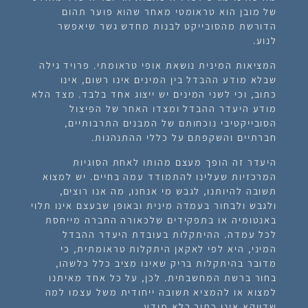
של מובן הוא טראומטי מאחר שהוא פוער תהום
הדורשת מהסובייקט לבנות מחדש גשר שיאפשר
לנוע.
המציאות המינית נושאת אופי טראומתי. פרויד גילה
שבלא מודע ההבדל בין המינים אינו רשום, אינו
כתוב, וכי לשני המינים יש ייצוג אחד בלבד. מצד הלא
מודע היעדר ההבדל ומצדו האחר של הפיצול
הסובייקטיבי נוכחותם של המבנים התרבותיים,
חברתיים והשקפתם על כללי ההתנהגות.
היעדר זה הופך מעצם מהותו לאחת הסוגיות
המרכזיות שעלינו להתמודד עמה בחיים. יש למצוא
תשובה להיותנו, לגבש מי אנחנו, מה אנו רוצים,
ולגבש ולבחור בעמדה מינית ובאופן שבעצם אינו תלוי
באנטומיה או בתפקידים שלכאורה החברה מייחסת
לכל עמדה. ההיתקלות בעובדת היעדר ההבדל
המיני, היא לפי לאקאן היתקלות טראומתית, כי
מדובר בהיתקלות בריק שאינו מציב כלל כלשהו,
בחור ברשת המחשבתית. לכן, על כל אחד מאיתנו
למצוא או להמציא תשובה ייחודית משל עצמו למה
שדווקא אינו כתוב בלא מודע.