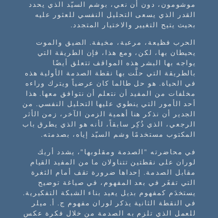
موشومون، دون أن نعي، بوشم السيّد الذي يحدد
القدر الذي يسعى التحليل النفسي للعثور عليه
بحيث يتيح التغيير والاختيار المتجدد.
الحرب فظيعة، مرعبة، مخيفة. الضيق والموت
يحيطان بها، لكن، ومع هذا، فإن الطريقة التي
يواجه بها البشر هذه المواقف تتعلق أيضًا
بالطريقة التي حلَّت بها نقطة الصدمة الأولية هذه
في الحياة. هو حل طالما كان عرضياً ويترك وراءه
مخلفات من المفيد أن نتعلم أن نتوافق معها. هذا
أحد الأمور التي ينطوي عليها التحليل النفسي. من
الجدير أن نذكر هنا أهمية الزمن الآخر، زمن الأثر
الرجعي، الذي ذُكِر سابقاً، لأنه هو الذي يطرق باب
المكتوب مستخدمًا وشم السيّد إياه، بصدمته.
في محاضرته "الصدمة ومقلوبها"، يشدد أريك
لوران على نقطتين تتناولان ما من المفيد القيام
مقابل الصدمة. إحداها ضرورة تقف أمام الثغرة
التي تفغَر في بعد المفهوم، في صياغة توضيح
يستخدَم كمفهوم بديل يعيد بناء الشبكة التفكيرية.
في النقطة الثانية يذكر لوران مفهوم ج. أ. ميلر
للعمل الذي تلزم به الصدمة من خلال فكرة عكس