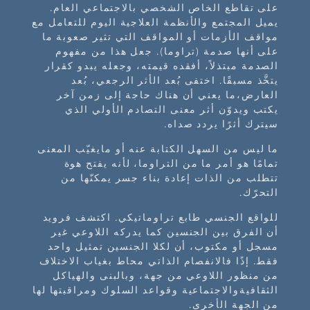
على تقاطع الخاص الشخصي بالاجتماعي العام.
يميل المجتمع والأنظمة العلاجية اليوم للتعامل مع
مواقف الأزمات أو المواقف التي تثير صعوبة ما
على أنها صدمة (تراوما). جعل هذا من مفهوم
الصدمة مبتذلاً، أفقده قيمته، وجعله يبدو كقرار
يتخَّذ مسبقًا. اختفى بُعد الأثر الرجعي، بُعد
العارض،ما يعني أن هناك حاجة إلى زمن آخر
يكتب ويدوّن أثر معنى التصادم الأولي الذي
سيترك أثرًا يردد صداه.
ما ليس من السهل الكتابة عنه أو مايغيّب المعنى
تمامًا هو أمر ما من التراوما، لأنه يفتح هوة
تتطلب من الذات إعادة بناء جسر يمكنّها من
التحرّك.
للواقع الجنسي طابع تراوماتيكي. اكتشف فرويد
أن الفرق بين الجنسين كما يدركه اللاوعي غير
مسجل أو مكتوب، أن لكلا الجنسين تمثيل واحد
فقط. إذًا فالانفصام الذاتي محاط بغياب الاختلاف
من منظور اللاوعي من جهة، وبالبنى والهياكل
الثقافيةوالاجتماعية وقواعد السلوك ومراقبتها لها
من الجهة الأخرى.