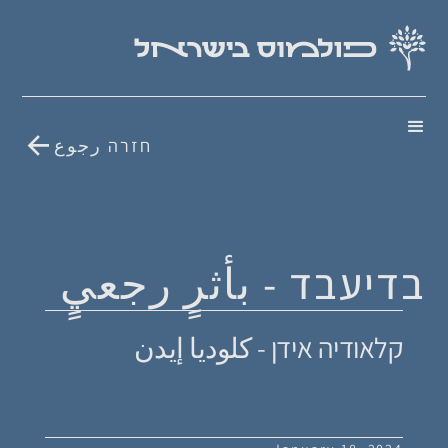
חזרה رجوع
בדיעבד - بأثرٍ رجعيٍ
קלאודיה אידן - كلوديا إيدن