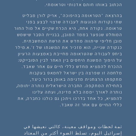
הכתוב באותו חותם אדנותי וטראומתי.
בהרצאה ״הטראומה בהיפוכה״, אריק לורן מבליט
שתי נקודות הנוגעות לעבודה שרצוי לבצע בפני
טראומה. נקודה אחת, היא הכרח שקיים אל מול החור
המוחלט שנפער בממד המובן, בבניית הסבר שישמש
מובן חליפי שיתווה מחדש את הרשת המחשבתית.
כנקודה שנייה, הוא מזכיר את המשגתו של ז׳.א.מילר
ביחס לעבודה שהטראומה מחייבת באמצעות הרעיון
על היפוך המשגת היחסים בין האחר לבין הסובייקט:
ההכרח להמציא מחדש כללי חיים עם אחר שאבד.
מלחמה זו שפרצה בין ישראל לחמאס בעקבות
מתקפתו הרצחנית מדגימה באופן ברור כיצד,
בתחילת המתקפה. החברה הישראלית נותרה יתומה,
נותרה לאורך יממה בלא מדינה, ועתה עלינו
להמציא, כל אחד בדרכו ויתכן גם כולנו כחברה, את
כללי החיים עם אחר זה שאבד.
ثمة لحظات ومواقف معينة، كالتي نعيشها في
إسرائيل اليوم، تسلط الضوء أكثر من المعتاد