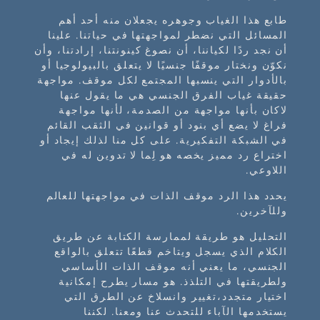
طابع هذا الغياب وجوهره يجعلان منه أحد أهم
المسائل التي نضطر لمواجهتها في حياتنا. علينا
أن نجد ردًا لكياننا، أن نصوغ كينونتنا، إرادتنا، وأن
نكوّن ونختار موقفًا جنسيًا لا يتعلق بالبيولوجيا أو
بالأدوار التي ينسبها المجتمع لكل موقف. مواجهة
حقيقة غياب الفرق الجنسي هي ما يقول عنها
لاكان بأنها مواجهة من الصدمة، لأنها مواجهة
فراغ لا يضع أي بنود أو قوانين في الثقب القائم
في الشبكة التفكيرية. على كل منا لذلك إيجاد أو
اختراع رد مميز يخصه هو لِما لا تدوين له في
اللاوعي.
يحدد هذا الرد موقف الذات في مواجهتها للعالم
وللآخرين.
التحليل هو طريقة لممارسة الكتابة عن طريق
الكلام الذي يسجل ويتاخم قطعًا تتعلق بالواقع
الجنسي، ما يعني أنه موقف الذات الأساسي
ولطريقتها في التلذذ. هو مسار يطرح إمكانية
اختيار متجدد،تغيير وانسلاخ عن الطرق التي
يستخدمها الآباء للتحدث عنا ومعنا. لكننا