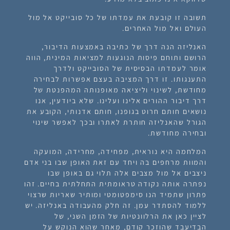
תשובה זו קובעת את עמדתו של כל סובייקט אל מול
העולם ואל מול האחרים.
האנליזה הנה דרך של כתיבה באמצעות הדיבור,
הרושם ותוחם פיסות הנוגעות למציאות המינית, הווה
אומר לעמדתו הבסיסית של הסובייקט ולדרך
התענגותו. זו דרך המציבה בעצם אפשרות לבחירה
מחודשת, לשינוי וליציאה מאופנותה המהפנטת של
דרך דיבור ההורים אלינו ועלינו. שלא ביודעין, אנו
נושאים חותם חרוט בגופנו, חותם אדנותי, הקובע את
הגורל שהאנליזה חותרת לאתרו ובכך לאפשר שינוי
ובחירה מחודשת.
המלחמה היא נוראית, מפחידה, מחרידה, המועקה
והמוות מרחפים בה ויחד עם זאת האופן שבו בני אדם
ניצבים אל מול מצבים אלה תלוי גם באופן שבו
נפתרה אותה נקודה טראומתית התחלתית בחיים. זהו
פתרון שתמיד הנו סימפטומטי ומותיר שאריות שרצוי
ללמוד להסתדר עמן. זה חלק מהעבודה באנליזה. יש
לציין כאן את הרלוונטיות של הזמן השני, של
הבדיעבד שהוזכר קודם, מאחר שהוא הנוקש על