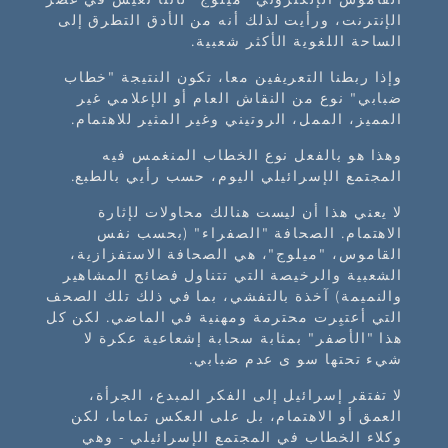
الإنترنت، ورأيت لذلك أنه من الأدق التطرق إلى
الساحة اللغوية الأكثر شعبية.
وإذا ربطنا التعريفين معا، تكون النتيجة "خطاب
ضبابي" نوع من النقاش العام أو الإعلامي غير
المميز، الممل، الروتيني وغير المثير للاهتمام.
وهذا هو بالفعل نوع الخطاب المنغمس فيه
المجتمع الإسرائيلي اليوم، حسب رأيي بالطبع.
لا يعني هذا أن ليست هنالك محاولات لإثارة
الاهتمام. الصحافة "الصفراء" (بحسب نفس
القاموس، "ميلوج"، هي الصحافة الاستفزازية،
الشعبية والرخيصة التي تتناول فضائح المشاهير
والنميمة) آخذة بالتفشي، بما في ذلك تلك الصحف
التي أعتبِرت محترمة ومهنية في الماضي. لكن كل
هذا "الأصفر" بمثابة سحابة إشعاعية عكرة لا
شيء تحتها سو ى عدم ضبابي.
لا تفتقر إسرائيل إلى الفكر المبدع، الجرأة،
العمق أو الاهتمام، بل على العكس تماما، لكن
وكلاء الخطاب في المجتمع الإسرائيلي - وهي