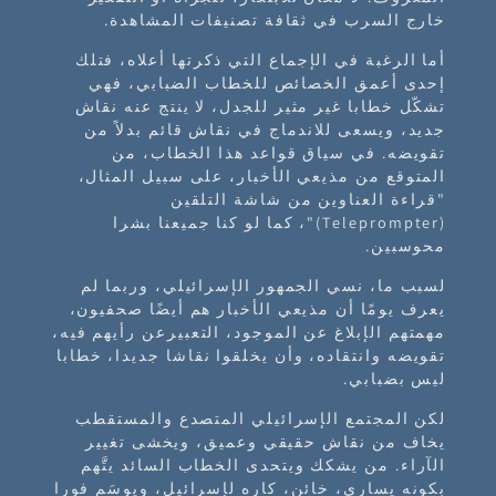
خارج السرب في ثقافة تصنيفات المشاهدة.
أما الرغبة في الإجماع التي ذكرتها أعلاه، فتلك
إحدى أعمق الخصائص للخطاب الضبابي، فهي
تشكّل خطابا غير مثير للجدل، لا ينتج عنه نقاش
جديد، ويسعى للاندماج في نقاش قائم بدلاً من
تقويضه. في سياق قواعد هذا الخطاب، من
المتوقع من مذيعي الأخبار، على سبيل المثال،
"قراءة العناوين من شاشة التلقين
(Teleprompter)"، كما لو كنا جميعنا بشرا
محوسبين.
لسبب ما، نسي الجمهور الإسرائيلي، وربما لم
يعرف يومًا أن مذيعي الأخبار هم أيضًا صحفيون،
مهمتهم الإبلاغ عن الموجود، التعبيرعن رأيهم فيه،
تقويضه وانتقاده، وأن يخلقوا نقاشا جديدا، خطابا
ليس بضبابي.
لكن المجتمع الإسرائيلي المتصدع والمستقطب
يخاف من نقاش حقيقي وعميق، ويخشى تغيير
الآراء. من يشكك ويتحدى الخطاب السائد يتَّهم
بكونه يساري، خائن، كاره لإسرائيل، ويوسَم فورا