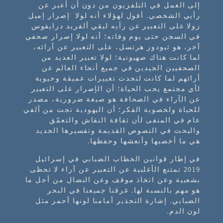
إلى العمل في التلفزيون من دون أن أعبر عن
رأيي الشخصي. أقول لهؤلاء أنه لولا إصرار إميل
زولا على التعبير عن رأيه لبقي ألفريد درايفوس
في السجن حتى يوم وفاته؛ أنه لولا إصرار صحفي
آخر، هو ثيودور هرتسل، على التعبير عن آرائه،
لما كانت هناك صهيونية؛ لولا تعبير العديد من
الصحفيين الجيدين في جميع أنحاء العالم عن
أرائهم لما كانت لتحدث تغييرات عميقة وحيوية
لأي مجتمع يحب الحياة؛ أن الإصرار على التعبير
عن الآراء في الصحافة هو صبغة ضرورية، مصدر
للحياة ولخصوبة الفكر؛ أن اليهودية نجت من ألفي
عام في المنفى لأن ثقافة النقاش والتعمّق
والبحث في النصوص القديمة وتفسيرها الجديد
هي ما أخصبها وأنعشها وحفظها.
في إطار قوانين الخطاب الضبابي في إسرائيل
2019 تمتنع الأغلبية عن التعبير عن آراء لا تحظى
بشعبية وعن اتخاذ موقف وعن النضال من أجل ما
هو مهم بالنسبة لها. غرقنا جميعنا في البحر
الضبابي. إشارة التحذير أمامنا لونها أحمر مثل
لون الدم.