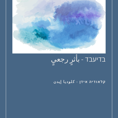
בדיעבד - بأثرٍ رجعيٍ
קלאודיה אידן - كلوديا إيدن