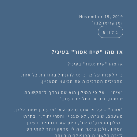
November 19, 2019
זמן קריאה
12
ד׳
גיליון 8
אז מהו "שיח אפור" בעיני?
אז מהו "שיח אפור" בעיני?
כדי לענות על כך כדאי להתחיל בהגדרת כל אחת
מהמילים המרכיבות את הביטוי המעניין.
"שיח" – על פי המילון הוא שם נרדף ל"תקשורת
שוטפת, דיון או החלפת דעות."
"אפור" – על פי אותו מילון הוא "צבע בין שחור ללבן.
משעמם, שיגרתי, לא מעניין וחסרי יחוד." בחרתי
במילון הרשת,"מילוג", כיוון שאנחנו חיים בעידן
המקוון, ולכן נראה היה לי מדויק יותר להתייחס
לזירה הלשונית הפופולרית ביותר.