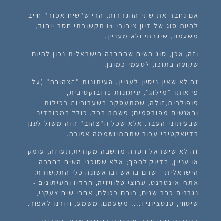
אם נחבר את שתי ההגדרות, הרי ש"שיח אפור" חייב
להיות סוג של דיון ציבורי או תקשורתי חסר ייחוד,
משעמם, שיגרתי ולא מעניין.
וזה, אכן, סוג השיח שהחברה הישראלית נכון להיום
שקועה בתוכו, לטעמי כמובן.
זה לא שאין ניסיון לעניין. העיתונות "הצהובה" (על
פי אותו ״מילוג״, עיתונות פרובוקטיבית,
פופולרית,זולה, שמתעסקת בשערוריות רכילות
ובאנשים מפורסמים) פשתה בכל. כולל במכובדים
שבעיתוני העבר. אלא שכל ה"צהוב" הזה משול לענן
רדיואקטיבי עכור שתחתיושממה אפורה.
זה לא שישראל חסרה מחשבה מקורית,תעוזה, עומק
או עניין, בדיוק להפך; אלא שסוכני השיח בחברה
הישראלית - שהם בראש ובראשונה כלי התקשורת:
אתרי אינטרנט, ערוצי טלוויזיה, הרדיו והעיתונים -
נגררים כבר שנים, רובם ככולם, אחרי שיח צעקני,
שיטחי, סנסציוני ו.... משעמם. משמע, חזרנו לאפור.
בתרבות שיח שבה תוכניות בנושאי מדע, ספרות,