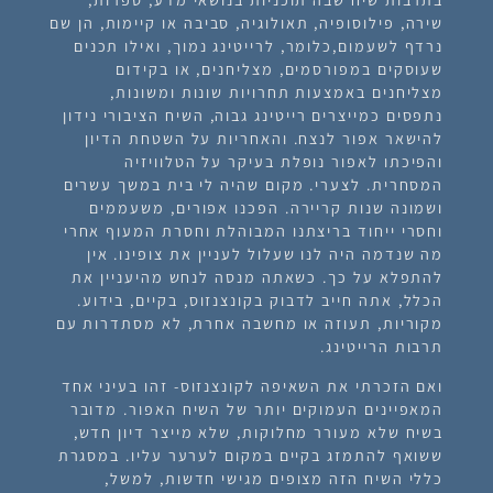
שירה, פילוסופיה, תאולוגיה, סביבה או קיימות, הן שם
נרדף לשעמום,כלומר, לרייטינג נמוך, ואילו תכנים
שעוסקים במפורסמים, מצליחנים, או בקידום
מצליחנים באמצעות תחרויות שונות ומשונות,
נתפסים כמייצרים רייטינג גבוה, השיח הציבורי נידון
להישאר אפור לנצח. והאחריות על השטחת הדיון
והפיכתו לאפור נופלת בעיקר על הטלוויזיה
המסחרית. לצערי. מקום שהיה לי בית במשך עשרים
ושמונה שנות קריירה. הפכנו אפורים, משעממים
וחסרי ייחוד בריצתנו המבוהלת וחסרת המעוף אחרי
מה שנדמה היה לנו שעלול לעניין את צופינו. אין
להתפלא על כך. כשאתה מנסה לנחש מהיעניין את
הכלל, אתה חייב לדבוק בקונצנזוס, בקיים, בידוע.
מקוריות, תעוזה או מחשבה אחרת, לא מסתדרות עם
תרבות הרייטינג.
ואם הזכרתי את השאיפה לקונצנזוס- זהו בעיני אחד
המאפיינים העמוקים יותר של השיח האפור. מדובר
בשיח שלא מעורר מחלוקות, שלא מייצר דיון חדש,
ששואף להתמזג בקיים במקום לערער עליו. במסגרת
כללי השיח הזה מצופים מגישי חדשות, למשל,