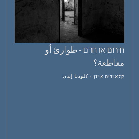
חירום או חרם - طوارئ أو
مقاطعة؟
קלאודיה אידן - كلوديا إيدن