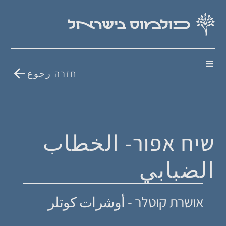
חזרה رجوع
שיח אפור- الخطاب
الضبابي
אושרת קוטלר - أوشرات كوتلر