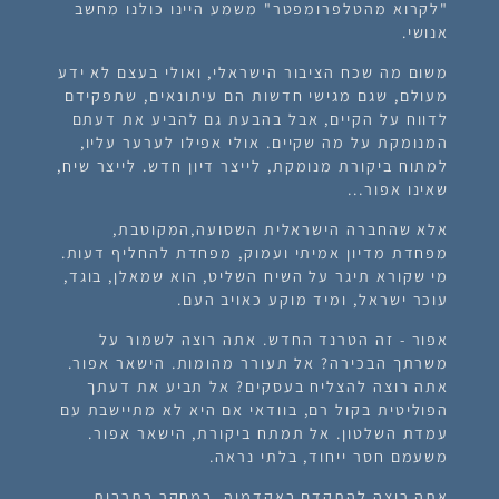
"לקרוא מהטלפרומפטר" משמע היינו כולנו מחשב
אנושי.
משום מה שכח הציבור הישראלי, ואולי בעצם לא ידע
מעולם, שגם מגישי חדשות הם עיתונאים, שתפקידם
לדווח על הקיים, אבל בהבעת גם להביע את דעתם
המנומקת על מה שקיים. אולי אפילו לערער עליו,
למתוח ביקורת מנומקת, לייצר דיון חדש. לייצר שיח,
שאינו אפור...
אלא שהחברה הישראלית השסועה,המקוטבת,
מפחדת מדיון אמיתי ועמוק, מפחדת להחליף דעות.
מי שקורא תיגר על השיח השליט, הוא שמאלן, בוגד,
עוכר ישראל, ומיד מוקע כאויב העם.
אפור - זה הטרנד החדש. אתה רוצה לשמור על
משרתך הבכירה? אל תעורר מהומות. הישאר אפור.
אתה רוצה להצליח בעסקים? אל תביע את דעתך
הפוליטית בקול רם, בוודאי אם היא לא מתיישבת עם
עמדת השלטון. אל תמתח ביקורת, הישאר אפור.
משעמם חסר ייחוד, בלתי נראה.
אתה רוצה להתקדם באקדמיה, במחקר,בתרבות,