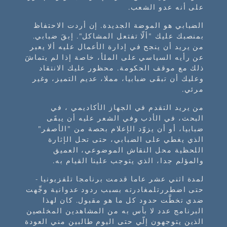
على أنه عدو الشعب.
الضبابي هو الموضة الجديدة. إن أردت الاحتفاظ
بمنصبك عليك "ألّا تفتعل المشاكل". إبقَ ضبابي.
من يريد أن ينجح في إدارة الأعمال عليه ألا يعبر
عن رأيه السياسي على الملأ، خاصة إذا لم يتماشَ
ذلك مع موقف الحكومة. محظور عليك الانتقاد
وعليك أن تبقَى ضبابيا، مملا، عديم التميز، وغير
مرئي.
من يريد التقدم في الجهاز الأكاديمي ، في
البحث، في الأدب وفي الشعر عليه أن يبقَى
ضبابيا، أو أن يزوّد الإعلام بحصة من "الأصفر"
الذي يغطي على الضبابي، حتى تحل الإثارة
اللحظية محل النقاش الموضوعي، العميق
والمؤلم جدا، الذي يتوجب علينا القيام به.
لمدة اثني عشر عاما قدمت برنامجا تلفزيونيا -
حتى اضطررتلمغادرته بسبب ردود عدوانية وجِّهت
ضدي تخطَّت حدود كل ما هو مقبول. كان لهذا
البرنامج عدد لا بأس به من المشاهدين المخلصين
الذين يتوجهون إلّي حتى اليوم طالبين مني العودة