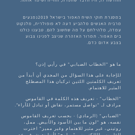
במסגרת חוקי השיח האפור בישראל 2019נמנעים
מרבית האנשים מלהביע דעה לא פופולרית, מלנקוט
עמדה, מלהילחם על מה שחשוב להם. טבענו כולנו
בים האפור. תמרור האזהרה שניצב לפנינו צבוע
בצבע אדום כדם.
ما هو "الخطاب الضبابي" في رأيي إذن؟
للإجابة على هذا السؤال من المجدي أن أبدأ من
تعريف الكلمتين اللتين تركبان هذا المصطلح
المثير للاهتمام.
"الخطاب" - تعريف هذه الكلمة في القاموس
مرادف لـ "تواصل مستمر، نقاش أو تبادل للآراء".
"الضبابي" (الرمادي) - بحسب تعريف القاموس
نفسه، هو "لون ما بين الأسود والأبيض. ممل،
روتيني، غير مثير للاهتمام وغير مميز" اخترت
القاموس الإلكتروني "ميلوج" لأننا نعيش في عصر