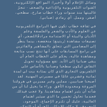
وسائل الإعلام أولا وأخيرا: المو اقع الإلكترونية،
القنوات التلفزيونية والإذاعية والصحف - تنجرّ
غالبيتها منذ سنوات وراء خطاب صارخ، سطحي،
أصفر، وممل. أي رمادي (ضبابي).
في ثقافة خطاب تكون فيها البرامج التلفزيونية
عن العلوم والأدب والشعر والفلسفة وعلم
الأديان والبيئة أو الاستدامة مرادفًاللضجر، أي
تصنيفات مشاهدة (ريتينغ) منخفضة، بينما ينظَر
إلى المضامين التي تتعلق بالمشاهير والفائزين
في برامج المسابقات على أنها تنتج نسب متابعة
ومشاهدة عالية، يحكم على الخطاب العام أن
يبقى ضبابيا إلى الأبد. تقع مسؤولية تحويل
النقاش ليكون سطحيا وضبابيا بالأساس على
التلفزيون التجاري الذي كان بمثابة بيت لي لمدة
ثمانية وعشرين عامًا في مسيرتي المهنية. لقد
أصبحنا ضبابيين، مملين وغير مميزين في هرولتنا
المروعة ومحدودة الأفق وراء ما يخيل لنا أن من
شأنه أن يثير اهتمام مشاهدينا. ولا عجب فيذلك.
فعندما تحاول تخمين ما الذي سيثير اهتمام
الغالبية، عليك أن تلتزم الإجماع، الموجود،
المعروف. لا مكان للابتكار، للجرأة أو التفكير