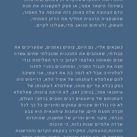
בשירה? הישאר אפור; או ספֵֹּק לתקשורת את מנת
הדם הצהובה שלה באופן כזה שתכסה על האפור;
שהסנסציה הרגעית תחליף את הדיון המהותי,
העמוק, ולעיתים הכואב מדי,שעלינו לקיים.
כשבאים אליי, גם היום, צופים נאמנים, שמעריכים את
עבודתי, שאוהבים את התוכנית שהובלתי שתים עשרה
שנים ושאותה נאלצתי לעזוב כי רף האלימות נגדי
חצה את הגבול הסביר, ומתחננים בפניי לחזור
לטלוויזיה אבל לא לומר בה את דעתי, אני משיבה
להם שאלמלא דעתנותו של אמיל זולא, דרייפוס היה
נמק בכלא עד יום מותו; שאלמלא דעתנותו של
עיתונאי אחר, בנימין זאב, לא הייתה ציונות; שאלמלא
דעתנותם של עיתונאים רבים וטובים ברחבי העולם,
לא היו נולדים שינויים עמוקים וחיוניים כל כך לכל
חברה חפצת חיים; שדעתנות עיתונאית היא צבע
הכרחי, מקור חיים ופריון של מחשבה; שהיהדות
שרדה אלפיים שנות גלות, כי תרבות
הוויכוח,ההעמקה, החקירה בטקסט הקדום והפרשנות
החדשה לו, היו הדבר שהפרה, החייה ושימר אותה.