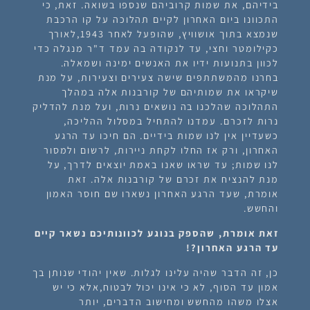
בידיהם, את שמות קרוביהם שנספו בשואה. זאת, כי
התכוונו ביום האחרון לקיים תהלוכה על קו הרכבת
שנמצא בתוך אושוויץ, שהופעל לאחר 1943,לאורך
כקילומטר וחצי, עד לנקודה בה עמד ד"ר מנגלה כדי
לכוון בתנועות ידיו את האנשים ימינה ושמאלה.
בחרנו מהמשתתפים שישה צעירים וצעירות, על מנת
שיקראו את שמותיהם של קורבנות אלה במהלך
התהלוכה שהלכנו בה נושאים נרות, ועל מנת להדליק
נרות לזכרם. עמדנו להתחיל במסלול ההליכה,
כשעדיין אין לנו שמות בידיים. הם חיכו עד הרגע
האחרון, ורק אז החלו לקחת ניירות, לרשום ולמסור
לנו שמות; עד שראו שאנו באמת יוצאים לדרך, על
מנת להנציח את זכרם של קורבנות אלה. זאת
אומרת, שעד הרגע האחרון נשארו שם חוסר האמון
והחשש.
זאת אומרת, שהספק בנוגע לכוונותיכם נשאר קיים
עד הרגע האחרון?!
כן, זה הדבר שהיה עלינו לגלות. שאין יהודי שנותן בך
אמון עד הסוף, לא כי אינו יכול לבטוח,אלא כי יש
אצלו משהו מהחשש ומחישוב הדברים, יותר