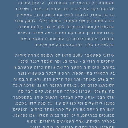
משותפת בין התלמידים. מבחינתנו, הרעיון המרכזי
של הפרויקט היה להכיר את היהודים באזור, ושיכירו
גם הם אותנו, ולנסות לעצו את הנתק הזה, שמאפיין
את היחסים בין שני העמים. ובאופן כללי, לספק עבור
התלמידים,את ההזדמנות לקרוא את עולמם אחרת.
עברנו עם ודרך הפרויקט תקופה יפה מאוד ורצינית
מבחינת יצירת היכרות זו; התנסות זו העשירה את
התלמידים שלנו כמו שהעשירה את שלהם.
אירועי ספטמבר 2000 הראו לנו תמונה אחרת אודות
היחסים היהודיים - ערביים, ומה שעמד לנגד עיננו
באותם ימים היה המשך הדיאלוג וההיכרות שהשתבשו
בין תלמידי בתי הספר.
הרעיון לבקר באושוויץ נוצר
רק בשלב מאוחר יותר ועל הרקע הזה, ולא היה בטווח
חשיבתנו קודם לכן.
באותה תקופה ראינו, שלמרות כל
מה שהשגנו ועברנו במהלך הפרויקט
, קיים דבר מה
שלא הבנו אותו, שלא הצלחנו לתפוס אותו.
בספטמבר
נסענו לירושלים וקיימנו יום עיון על מנת לדון במצב.
האווירה הייתה אווירה של מתח ופחד ברחוב, האנשים
מכונסים בבתיהם, היינו לבד בבית המלון שבו נפגשנו.
במהלך השיחה, אחד העמיתים היהודים, שהוא
שמאלני ובעל עמדות פוליטיות יציבות בנוגע