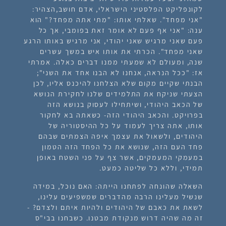
לקונפליקט הפלסטיני הישראלי, אדם חושב,הצהיר:
"אני מפחד". שאלתי אותו: "מתי אתה מפחד?" הוא
ענה: "אני אף פעם לא אומר זאת בפומבי, אך כל
פעם שאני מרגיש שאני יהודי, אני מרגיש באותו הרגע
שאני מפחד". הכרתי את אותו איש במשך עשרים
שנה, ומעולם לא שמעתי ממנו דברים כאלה. אמרתי
אז: "ככל הנראה, אנחנו לא הבנו אחד את השני";
הבנתי שקיים מקום שלא הצלחנו להיכנס אליו
, לכן
הצעתי שניקח את התלמידים שלנו לחקירת הנושא
של
הכאב היהודי
, ושיתחילו לעסוק בנושא הזה
בפרויקט. והכאב היהודי הזה- כשאתה בא לחקור
אותו, אתה צריך לעמוד על כל ההיסטוריה של
היהודים, ולשאול את עצמך איפה הצמתים שבהם
פחד העם הזה, שנושא את כל הפחד הזה הטמון
במעמקי המעמקים, אשר צף על פני השטח באופן
תמידי, וללא כל שליטה כמעט.
השאלה שהונחה לפתחנו הייתה: האם נוכל, במידה
שנשיל מעלינו הרבה מהדברים שמשפיעים עלינו,
לשאת את כאבם של היהודים ולהיות איתם ולצדם? -
זה מה שהיה דרוש מנקודת מבטנו. כשבחנו בבי"ס