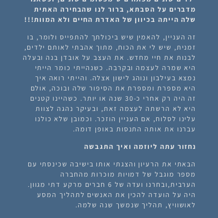
מדברים על הסבתא, ברור לנו שהבחירה האתית
שלה הייתה בכיוון של האדרת החיים ולא המוות!!!
זה העניין, להאמין שיש ביכולתך להתפייס ולומר, בו
זמנית, שיש לי את הכוח, מתוך אהבתי לאותם ילדים,
לבנות את חיי מחדש. את העצב על אובדן בנה ובעלה
היא שמרה לעצמה ובקרבה. כשנהייתי כומר הייתי
נמצא בעילבון ונוהג לישון אצלה. והייתי רואה איך
היא מספרת ומספרת את הסיפור שלה ובוכה, אולם
זה היה רק אחרי כ-30 שנה או יותר. כשהיינו קטנים
היא לא הרשתה לעצמה זאת, ובעיקר נהגה לצוות
עלינו לסלוח, אם העניין הוזכר. וכמובן שלא כולנו
עברנו את אותה התנסות באופן דומה.
נחזור עתה ליוזמה ואיך התגבשה
הבאתי את הרעיון והצגתי אותו בישיבה שכינסתי עם
מספר מוגבל של דמויות מוכרות מהחברה
הערבית,ובחרנו ועדה של 6 חברים מרקע דתי מגוון.
היה על הועדה להכין את האנשים לתהליך המסע
לאושוויץ, תהליך שנמשך שנה שלמה.