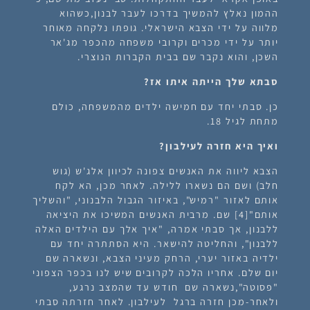
ההמון נאלץ להמשיך בדרכו לעבר לבנון,כשהוא
מלווה על ידי הצבא הישראלי. גופתו נלקחה מאוחר
יותר על ידי מכרים וקרובי משפחה מהכפר מג'אר
השכן, והוא נקבר שם בבית הקברות הנוצרי.
סבתא שלך הייתה איתו אז?
כן. סבתי יחד עם חמישה ילדים מהמשפחה, כולם
מתחת לגיל 18.
ואיך היא חזרה לעילבון?
הצבא ליווה את האנשים צפונה לכיוון אלג'ש (גוש
חלב) ושם הם נשארו ללילה. לאחר מכן, הא לקח
אותם לאזור "רמיש", באיזור הגבול הלבנוני, "והשליך
אותם"[4] שם. מרבית האנשים המשיכו את היציאה
ללבנון, אך סבתי אמרה, "איך אלך עם הילדים האלה
ללבנון", והחליטה להישאר. היא הסתתרה יחד עם
ילדיה באזור יערי, הרחק מעיני הצבא, ונשארה שם
יום שלם. אחריו הלכה לקרובים שיש לנו בכפר הצפוני
"פסוטה",נשארה שם חודש עד שהמצב נרגע,
ולאחר-מכן חזרה ברגל לעילבון. לאחר חזרתה סבתי