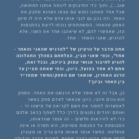
שוב...), ותוך כדי החיבוקים ליוותה אותנו התחושה,
שכל אחד מאתנו נפגש עם עצמו כשהוא מחבק את
האחר. וזה נכון גם לגבי אותו אדם שלא היה לו סימן
האמון מהאחר. המשתתפים נוכחו לדעת בהתנסות
הזו, שאפשרי להם, לא שיאהבו אחד את השני, אלא
להרגיש, שאני והאחר - אחד.
אתה מדבר על הרעיון של "להרגיש שהאני והאחר -
אחד", וכפי שאני מבין, הצלחתם במהלך התהלוכה
להגיע לחיבור אנושי עמוק ביניכם, ובכל זאת,
אתם לא אחד בפועל, כיוון, וכפי שאתה מציין עד
הרגע האחרון, שנשאר שם הספק/החשד שמפריד
בין האחר ובינך?
כן, אבל זה לא אומר שלא הרגשנו את האחד. הספק
הוא גורם חיובי, כיוון שכאשר לאדם ספק באשר
לאפשרות למסור את השם לקריאה של מישהו זר –
ואותם יהודים נמנעים בדרך-כלל לשתף בכאב שלהם
כדי לא להיראות חלשים – זה אומר שוודאותו,
המבוססת על התנסות מסוימת, היא חסרה או אינה
מוחלטת. החשד אומר שאותו אדם צריך או מעוניין
לבחון אותך עדיין בדבר מסוים, למרות הדרך הגדולה