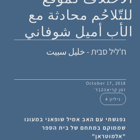
للتّلاحُم محادثة مع
الأب أميل شوفاني
ח'ליל סבית - خليل سبيت
October 17, 2018
זמן קריאה
12
ד׳
גיליון 4
נפגשתי עם האב אמיל שופאני במעונו
שממוקם במתחם של בית הספר
"אלמוטראן"