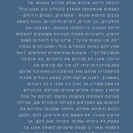
היוזמה הייתה ערבית אולם ההרכב האנושי של
האנשים שהשתתפו מהארץ בתהליך היה מגוון וכלל
ערבים מדתות שונות - מוסלמים, נוצרים ודרוזים –
וחילוניים, וכן יהודים, דתיים וחילוניים. הכנת המסע
הייתה חשובה, כי נתקלנו תכופות, כשהצגנו את
הרעיון, בהצהרות מסוגה הצהרות ששומעים לפעמים:
"מה אנו עושים עניין?"; ש"זה קרה ליהודים משום
שהיו להם בעיות כסוחרים וכולי, ושהגרמנים נפתרו
מהם בשל כך" - טיעונים אנטישמיים מפורשים. דעתי
הייתה, שאנו לא מכירים את היהודים. מה שרציתי
הוא,שהיהודים יגידו לנו איך הם קוראים את
ההיסטוריה שלהם ואת ההיסטוריה האחרונה שלהם
באושוויץ. דאגנו שייקחו חלק במסע ניצולים מהדור
הראשון שעדיין חי, ואכן היו אתנו כ-12 ניצולים
מהארץ ועשרה אחרים שהגיעו מצרפת. הניצולים
מצרפת השתתפו בעקבות נסיעתי לצרפת על מנת
להיפגש עם האחראים בקהילה היהודית שם, שכללה
רבנים ודמויות אחרות, ולאחר שהצגתי בפניהם את
הרעיון שעורר את חששם ולא היה מובן להם. ולמען
האמת,לא ציפיתי אחרת. אמרתי זאת להם, אך
הוספתי שאני כן מצפה שיסכימו לשוחח אתנו על