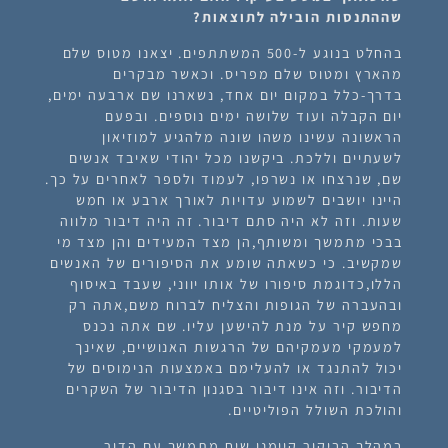
שההתנסות הובילה לתוצאות?
בהחלט בנוגע ל-500 המשתתפים. יצאנו מטוס שלם
מהארץ ומטוס שלם מפריס. וכאשר מבקרים
בדרך-כלל במקום יום אחד, נשארנו שם ארבעה ימים,
יום הקבלה ועוד שלושה ימים נוספים. ובפעם
הראשונה עשינו משהו שונה מלהגיע למוזיאון
לשעתיים וללכת. ביקשנו מכל יהודי שאיבד אנשים
שם, שנרצחו או נשרפו, לעמוד ולספר לאחרים על כך.
היינו יושבים לשמוע עדויות לאורך ארבע או חמש
שעות. וזה לא היה סתם דיבור. זה היה דיבור מלווה
בבכי מתמשך ומשותף,הן מצד המעידים והן מצד מי
שמקשיב. כי כשאתה שומע את הסיפורים של האנשים
הללו,כדוגמת סיפורו של אותו יווני, שעבד באיסוף
ובהעברה של הגופות והצליח לברוח משם,אתה רק
מחפש קיר על מנת להישען עליו. שם אתה נכנס
למעמקי מעמקיהם של הרגשות האנושיים, שאינך
יכול להתנגד או להעלימם באמצעות הנימוסים של
הדיבור. וזה אינו דיבור בסגנון הדיבור של השקרים
והולכת השולל הפוליטיים.
במהלך הביקור קיימנו שיח מתמשך עם הדור