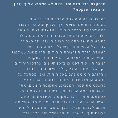
שנתקלת ברגישות הזו. האם לא השפיע עליך עניין
זה בצעד שנקטת?
בהחלט כן,זה היה אחד הדברים הכי רגישים
בהתמודדות עם הנושא. אך העניין הוא איך הגענו
למה שהגענו.
הכאב היהודי אינו אושוויץ או השואה
בלבד, וההיסטוריה של העם היהודי איננה מוגבלת
להיסטוריה של התנועה הציונית
. גילו של כאב זה
עולה על אלפיים שנה,שכללה את המטרה של
השמדת היהדות ורציחת היהודים. הרי משנת 60 לפני
הספירה, אם נצמצם את התייחסותנו לתקופה
הנוצרית, ועוד לפני כן בזמן היוונים, נרדפו היהודים
רק בשל היותם יהודים, ולא משום סיבה אחרת.
ויהדותם היא אמונתם באל היחיד. ואני מסתכל על
הנושא הן מבחינה דתית והן אנושית. אם תקרא
לדוגמא את ספרי המכבים, מתקופת היוונים, אתה
תראה עד כמה הם נרדפו, משום שרצו לשמור על
אמונתם. אותו הדבר בתקופת המעצמה הרומית,
כאשר הוגלו והתפזרו לכל עבר. ואני אומר שהיציאה
שלהם לעולם הובילה לכך שהנצרות תצליח להגיע
לעולם תוך 20 שנה; מאחר והשליחים הלכו לכל