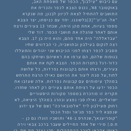
עם כיבוש "עילבון", הכפר של משפחת האב,
באוקטובר 48', נכנס הצבא לכפר והכריח את
התושבים להתחיל לצאת לכיוון לבנון; מה שנקרא
"אל- הג'יג'"[3]בלשוננו. יחד עם כניסתו, יצר הצבא
מספר בעיות, אחת מהן היתה, שבחר 13 צעירים ורצח
אותם לאחר שהגלה את תושבי הכפר. דוד שלי
"עבדאללה" היה אחד מהם, והוא היה בן 17. הצבא
רצה לנקום בעילבון ובתושביה, כי הבדווים שחיו
מסביב לכפר רצחו לפני הכיבוש שני יהודים והתעללו
בגופות שלהם, הם ערפו את ראשיהם ושיחקו בהם
כדור-רגל בחצרות הכפר. הצבא לקח את אותם
צעירים, ורצחו אותם בקבוצות נפרדות, כל שלושה
לחוד,על מנת ליצור את הרושם כאילו הרצח התרחש
במהלך עימותים עם קבוצות נפרדות. אלה שעזבו את
הכפר ידעו על רציחת אותם צעירים רק לאחר שחזרו.
תקרית זו מוזכרת במספר מקורות היסטוריים
ישראליים. ואילו סבי נפצע ונהרג במהלך היציאה, לא
רחוק מעילבון ליד "אלמובארכה" (שם של עץ ידוע
שנמצא ליד כפר מג'אר ומול הכפר
"קופריענאן",שנהרס ב-48' ותושביו הוגלו גם כן –
ח.ס.) מירי של אחד החיילים שעבר ברכב צבאי וירה
באופן אקראי לעבר ההתקהלות. סבי נעזב מת שם, כי