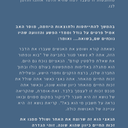
לנו.
בהמשך להתייחסות ולתוצאות היוזמה, מוסר האב
אמיל פרטים על גודל וממדי הפשע והזוועה שהיו
נוכחים שם,בשואה... ואומר:
כשאתה קורא ושומע את האנשים שעברו את הדבר
הזה, אתה לא נשאר סגור בתביעה של "בוא ונפתור
את שאלת פלסטין קודם". הנאציזם נוכח גם היום.
הוא מתגלה באלימות המתפשטת בעולם כולו ובתוך
החברה שלנו, ברצח הזקנים וחסרי הישע, ובשלילת
זכות החיים מהאחר.
אתה נאצי כאשר אתה שולל את
זכות החיים מהאחר כיוון שהוא שונה
, וכאשר אתה
מנכס זכות זו לעצמך בלבד. זאת-אומרת, שהקריאה
של נושא זה היא מעבר ל"ביקור במקום מסוים ובואו
נראה על חשבון מי הוא בא?".
קריאת נושא זה היא
עניינה של האנושות כולה.
הנאצי הוא זה שרוצח את האחר ושולל ממנו את
זכות החיים כיוון שהוא שונה. זוהי הגדרה