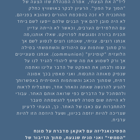
ליד"ה את הצעתי, אמרה המנהלת שזו הצעה של
"הפוך על הפוך". הרעיון לבקר באושוויץ כחלק
מהתכנית לא זכה בהסכמת ההורים כשהובא בפניהם.
לא היה מובן להם איך הבנים שלהם ייסעו לשם ביחד
עם התלמידים הערבים, וכאשר לא הייתה עדיין
תכנית ברורה ומגובשת לפרויקט. שאלו אותנו,מה
אנחנו רוצים. עניתי, שאנחנו רוצים לנסוע לשם אך
ורק מתוך שותפות עם היהודים והשתמשתי במילה
הלועזית "קומיניון" (communion). אנחנו מעוניינים
אך ורק לשמוע את מה שיש ליהודי להגיד לנו על
עצמו ולבחון את האפקט של הדבר עלינו ואתמה
שנפיק מאותה התנסות. ואני מאמין בכך אמונה
דתית,
שמתוך הכאב והשותפות האמיתית באפשרותך
להגיע להרגשה שאתה והאחר אחד
, ושתצליח לראות
ולהסתכל על הדברים כפי שרואה אותם האחר. עבורי
לא הייתה שום מטרה לשאוף להגשמתה מעבר
להתחברות עם כאבו של האחר. כך, הגעתי לרעיון
שצריכה להיות יוזמה בכיוון, ושעל היוזמה הזו להיות
ערבית.
הפסיכואנליזה עם לאקאן מדברת על מונח
"הממשי" ואני מניח שנגעת, מתוך הדיבור של