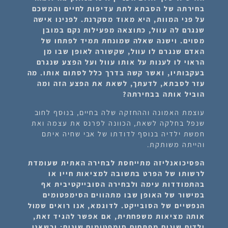
בחירתה של הסבתא לתת עדיפות לחיים והמשכם
על פני המוות, היא מאוד מסקרנת. לפנינו אישה
שנגרם לה עוול, כתוצאה מפעילות נקם במובן
מסוים. וישנה שאלה שמונחת תמיד לפתחו של
האדם שנגרם לו עוול, שקשורה לאופן שבו מן
הראוי לו לענות על אותו עוול ועל הפצע שנגרם
בעקבותיו, ואשר קשה בדרך כלל לסתום אותו. מה
עזר לסבתא, לדעתך, לשאת את הפצע הזה ומה
הוביל אותה בבחירתה?
עוצמת האמונה וההחזקה שלה בחיים, בנוסף לחוב
שנפל בחלקה לשאת, הכוונה לפרנס את עצמה ואת
חמשת ילדיה בנוסף לדודתו של אבי שחיה איתם
והייתה משותקת.
הפסיכואנליזה מתייחסת לבחירה האתית שעומדת
לרשותו של הפרט בתשובה למציאות חייו או
בהתמודדות עימה ולבחירה הסובייקטיבית אף
במישור של האופן שבו מתהווים הסימפטומים
הנפשיים של הסובייקט. לדוגמא, אנו רואים שמול
אותה מציאות משפחתית, אם אפשר להגיד זאת,
ילדים שונים מפתחים סימפטומים שונים; וכשאנו