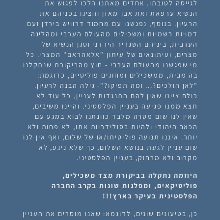
לגייסה לטובתו. אחדים מאתנו הלכו לפגוש את
הנשיא ערפאת ואת אבו-מאזן והציגו בפניהם את
הרעיון. בנוסף, נפגשנו עם מחמוד דרוויש בירדן ועם
דמויות רשמיות ומשכילים מהעולם הערבי ומהליגה
הערבית, ביניהם השגריר הירדני וסגן הנשיא של
מצרים, ועיתונאים של עיתון "אלאהראם" המצרי. כל
מי שפגשנו מהעולם הערבי - חוץ מהביקורת שנתקלנו
בה מבית, ממשכילים ומחוגים פוליטיים, כדוגמת:
"לאן הולכים?... ומה תפיקו?"- גילה הבנה לרעיון.
כולם ציינו שאין להם התנגדות לעניין, כל עוד לא
תצא ממנו פגיעה בעניין הפלסטיני. והיינו משיבים,
שאין לנו שום מטרה מלבד כוונתנו לבוא במגע עם
הכאב היהודי ולהיות בסולידריות אתו, לא פחות ולא
יותר. איננו תנועה פוליטיתו/או של שלום, ואף אין לנו
שום עניין לגעת בנושא השלום, כך שלא ניגע, לא
מקרוב ולא מרחוק, בעניין הפלסטיני.
היוזמה נתקלה בביקורת מצד משכילים,
פוליטיקאים, ומפלגות שונות בקרב החברה
הפלסטינית בעיקר בארץ!!!
כן, בטיעונים שונים, לדוגמא: שאנו מוסרים את העניין