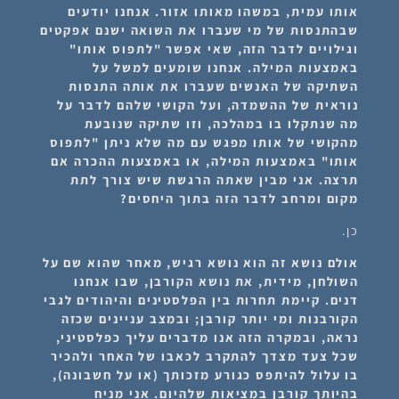
אותו עמית, במשהו מאותו אזור. אנחנו יודעים
שבהתנסות של מי שעברו את השואה ישנם אפקטים
וגילויים לדבר הזה, שאי אפשר "לתפוס אותו"
באמצעות המילה. אנחנו שומעים למשל על
השתיקה של האנשים שעברו את אותה התנסות
נוראית של ההשמדה, ועל הקושי שלהם לדבר על
מה שנתקלו בו במהלכה, וזו שתיקה שנובעת
מהקושי של אותו מפגש עם מה שלא ניתן "לתפוס
אותו" באמצעות המילה, או באמצעות ההכרה אם
תרצה. אני מבין שאתה הרגשת שיש צורך לתת
מקום ומרחב לדבר הזה בתוך היחסים?
כן.
אולם נושא זה הוא נושא רגיש, מאחר שהוא שם על
השולחן, מידית, את נושא הקורבן, שבו אנחנו
דנים. קיימת תחרות בין הפלסטינים והיהודים לגבי
הקורבנות ומי יותר קורבן; ובמצב עניינים שכזה
נראה, ובמקרה הזה אנו מדברים עליך כפלסטיני,
שכל צעד מצדך להתקרב לכאבו של האחר ולהכיר
בו עלול להיתפס כגורע מזכותך (או על חשבונה),
בהיותך קורבן במציאות שלהיום. אני מניח