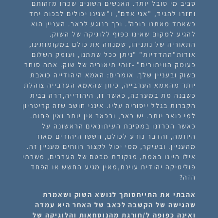
סביב מי סובל יותר. האנשים השונים שכחו מזהותם
וחזרו להגיד, "אני אדם", ו"שנינו יכולים לבכות יחד
כשאחד מאתנו בוכה". וכך בנוגע לכאב. העניין הוא
להגיע למקום שאינו כפוף ללוגיקה של השוק.
התאוריה של נתניהו, שמנחה את כולם במקומותינו,
אודות"ההדדיות" "ניתן ככל שתתנו, ועומק השלום
כעומק הוויתורים" -זוהי תיאוריה של שוק. אתה סוחר
בשוק ובעניין שלך. אומרים: האמא היהודייה כואבת
יותר מהאמא הערבייה, כיוון שהאמא הערבייה צוהלת
כשבנה מת במערכה, כאשר זו, היהודייה,דרה בבית
הקברות בגלל ייסוריה עליו. אינני חושב שזה קריטריון
למי כואב יותר. יש כאב, ובכאב אין יותר ואין פחות.
כאשר הכרזנו במסיבת העיתונאים הראשונה על
היוזמה, והדבר נודע לכולם, חששו היהודים מאוד
מהעניין. ובעיקר, ממי יכול לקצור רווחים מעניין זה.
אילו היינו באמת, מנקודת מבטם של הערבים, משרתי
פוליטיקה יהודית עוינת,מאין מגיע החשש או הפחד
הזה?
אהבתי את התייחסותך לנושא השוק ושאמרת
שהגישה של הקשבה לכאב של האחר היא עמדה
ואינה כפופה ל/חורגת מהנוסחאות והלוגיקה של