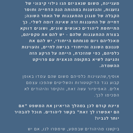
מעניינת, משום שנאציזם הנו גילוי קיצוני של
גזענות, והגזענות במהותה הנה הדחייה וחוסר
הקבלה של סגנון ההתענגות של האחר השונה;
דחייה של התענגות זרה שאינה דומה לשלי. כך
התייחסת ליהודים כאנשים שונים, ושונים דווקא
בצורת ההתענגות שלהם - יש להם את טקסיהם,
מאכליהם ויום מנוחתם הייחודי, יש להם את
סגנונם השונה והייחודי בגישה לחיים, והעוינות
כלפיהם, כפי שהזכרת, הייתה על הרקע הזה
והגיעה לשיא בתקופה הנאצית עם פרויקט
ההשמדה.
אוסיף,שהעוינות כלפיהם משום שהם עמדו באופן
קבוע נגד הדיקטטורות והשליטים שהפכו עצמם
אלים. האפיפיור עשה זאת, והקיסר והיהודים לא
הסכימו לכך.
ציינת קודם לכן במהלך הריאיון את המשפט "אם
הם יאפשרו לך זאת" בקשר ליהודים. תוכל להבהיר
יותר לגביו?
ביקשנו מהיהודים שבמסע, שימסרו לנו, אם יש