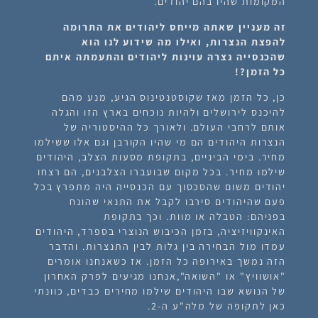
המקומות שהיו בהם יהודים.
זה מעניין שאתה מייחס ליהודים את התרומה
להפצת הנצרות, ואילו מה שידוע לנו הוא
שהכנסייה נצרה עוינות ליהודים והתעמתה איתם
כל הזמן?!
כן, כל הזמן מאז שקוסטנטינוס הגיע, מנע מהם
להיכנס לירושלים ולהיות נוכחים בארץ הזו והגלה
אותם לרחבי העולם. ולאורך כל ההיסטוריה של
הנצרות היהודים הם מי שהיו הקורבן וגם אלו ששילמו
מחיר. בימי הביניים, בתקופת מסעות הצלב, היהודים
שילמו מחיר. בכל מקום שבועברו הצלבנים, הם רצחו
יהודים משום שהסכסוך עם הכנסייה היה מתפרץ בכל
פעם שהיהודים סירבו לקבל את התנאי שהונח
בפניהם: הטבלה או מוות. וכך בתקופת
האינקוויזיציה, בזמן הכיבוש הנוצרי בספרד, היהודים
עמדו מול הבחירה בין גלות לבין התנצרות. והדבר
הזה נמשך באירופה כל הזמן. אז כשאנחנו אומרים
"אושוויץ" או "השואה",אנחנו מגיעים לפרק האחרון
של הנושא שבו היהודים שילמו מחירים כבדים, כוונתי
כאן לתקופה של מלה"ע ה-2.