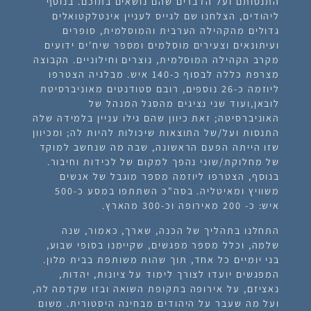
התנסותם ועל הדברים שהם נושאים בתוכם. בנוסף
ליהודים, הצלחנו שם לגייס לעניין אינטלקטואלים
גדולים מהקהילה הערבית והמוסלמית, סופרים
ועיתונאים וצעירים מוסלמים ומספר שיח'ים ידועים
מקרב הקהילה המוסלמית, נוצרים וחילוניים. הקבוצה
מצרפת כללה לבסוף כ-140 איש. מבלגיה הצטרפו
ליוזמה כ-26 נוספים, רובם סטודנטים מאוניברסיטת
לובאן,ועוד שני נציגים מהסגל המנהל של
האוניברסיטה; זאת כיוון שהם גילו עניין בלמידה שלה
התנסות ועל/של התוצאות שיכולות להיות לה; ומכיוון
שזו הייתה הפעם הראשונה, שבה מה שנחשב
למוקד
של מחלוקת/שוני נהפך למקום של לכידות וחיבור.
בנוסף, הצטרפו ליוזמה מספר מוגבל של אנשים
משוויץ ומאיטליה. בסה"כ השתתפו במסע כ-500
איש: כ- 200 מאירופה וכ-300 מהארץ.
התחלנו בתהליך של הכנה, שארך, כאמור, שנה
שלמה, וכלל מספר מפגשים, שקיימנו בסופי שבוע,
בני יומיים כל אחד, תוך שהות משותפת בבית מלון.
המפגשים יועדו לצורך לימוד על ציונות, יהדות,
נאציזם, על אירופה בתקופת השואה ובזו שקדמה לה,
ועל מה שעבר על היהודים מבחינה היסטורית. משום