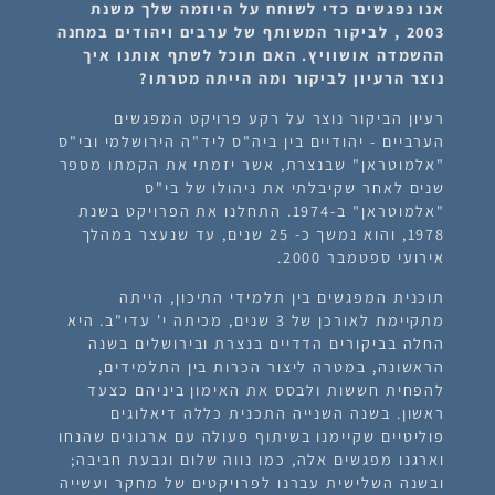
אנו נפגשים כדי לשוחח על היוזמה שלך משנת
2003 , לביקור המשותף של ערבים ויהודים במחנה
ההשמדה אושוויץ. האם תוכל לשתף אותנו איך
נוצר הרעיון לביקור ומה הייתה מטרתו?
רעיון הביקור נוצר על רקע פרויקט המפגשים
הערביים - יהודיים בין ביה"ס ליד"ה הירושלמי ובי"ס
"אלמוטראן" שבנצרת, אשר יזמתי את הקמתו מספר
שנים לאחר שקיבלתי את ניהולו של בי"ס
"אלמוטראן" ב-1974. התחלנו את הפרויקט בשנת
1978, והוא נמשך כ- 25 שנים, עד שנעצר במהלך
אירועי ספטמבר 2000.
תוכנית המפגשים בין תלמידי התיכון, הייתה
מתקיימת לאורכן של 3 שנים, מכיתה י' עדי"ב. היא
החלה בביקורים הדדיים בנצרת ובירושלים בשנה
הראשונה, במטרה ליצור הכרות בין התלמידים,
להפחית חששות ולבסס את האימון ביניהם כצעד
ראשון. בשנה השנייה התכנית כללה דיאלוגים
פוליטיים שקיימנו בשיתוף פעולה עם ארגונים שהנחו
וארגנו מפגשים אלה, כמו נווה שלום וגבעת חביבה;
ובשנה השלישית עברנו לפרויקטים של מחקר ועשייה