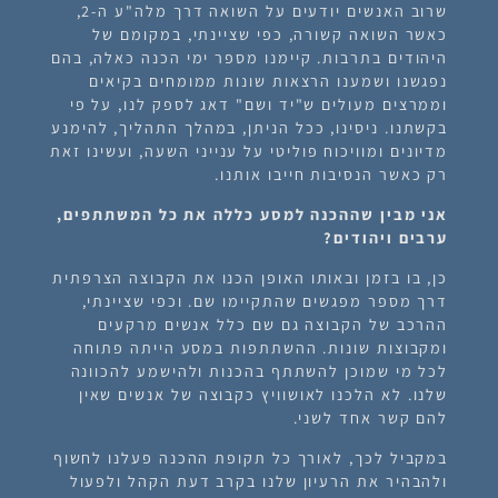
שרוב האנשים יודעים על השואה דרך מלה"ע ה-2,
כאשר השואה קשורה, כפי שציינתי, במקומם של
היהודים בתרבות
. קיימנו מספר ימי הכנה כאלה, בהם
נפגשנו ושמענו הרצאות שונות ממומחים בקיאים
וממרצים מעולים ש"יד ושם" דאג לספק לנו, על פי
בקשתנו. ניסינו, ככל הניתן, במהלך התהליך, להימנע
מדיונים ומוויכוח פוליטי על ענייני השעה, ועשינו זאת
רק כאשר הנסיבות חייבו אותנו.
אני מבין שההכנה למסע כללה את כל המשתתפים,
ערבים ויהודים?
כן, בו בזמן ובאותו האופן הכנו את הקבוצה הצרפתית
דרך מספר מפגשים שהתקיימו שם. וכפי שציינתי,
ההרכב של הקבוצה גם שם כלל אנשים מרקעים
ומקבוצות שונות. ההשתתפות במסע הייתה פתוחה
לכל מי שמוכן להשתתף בהכנות ולהישמע להכוונה
שלנו. לא הלכנו לאושוויץ כקבוצה של אנשים שאין
להם קשר אחד לשני.
במקביל לכך, לאורך כל תקופת ההכנה פעלנו לחשוף
ולהבהיר את הרעיון שלנו בקרב דעת הקהל ולפעול