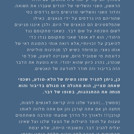
הראשון, השני והשלישי של יהודים שעברו את השואה.
והדור השני והשלישי מרגישים כיום נרדפים כפי
שהוריהם היו נרדפים על ידי הנאצים. כאילו
שהפלסטינים הם הנאצים של היום. ולכן איננו מגיעים
לשום הסכמה על שום דבר. כשאני מתקומם נגד
היהודי, הוא לא אומר שאני מתקומם נגדו כדי
להיאבק על זכויותיי,אלא רואה אותי כתמונת ראי של
אותו נאצי. ובמיוחד כשיש לך מנהיגות פוליטית
כדוגמת מי שמוביל היום, שעניינה לטעון, שכל מי
שנהרג, נהרג כיוון שהוא יהודי. היא נוטעת את הדבר
הזה בדיבור וזה חודר לתודעה של האנשים.
כן, ניתן להגיד שזהו השיח של הלא-מודע, ושכפי
שאתה מציין, הוא מתגלה או מגולם בדיבור והוא
מנחה את ההתנהגות, בסופו של דבר.
(ממשיך...)הצעד שלנו היה קריאה לאנשים לחצות,
תחצה הן אם אתה קורבן והן אם אתה מלווה לאותו
קורבן!!! ולאורך כל הדרך שמעתי מהרבה משתתפים
טענות על חוסר היעילות של הצעד שלנו ועל שאינו
יצליח להניב דבר. ותשובתי הייתה, שלא יצמח
מהתנסות זו מעבר למה שהיא תלמד אותנו ותזמן