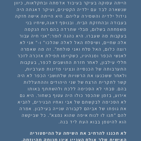
הייתה עסוקה בעיקר בעיבוד אדמתה ובחקלאות, כיוון
שנשארה לבד עם ילדיה הקטינים, ועיקר דאגתה היה
גידול ילדיה והשמירה עליהם. היא הייתה אישה חזקה
בעבודה ובהחזקת הבית. ובנוסף דאגה,שיחיו בני
משפחתה בשלום, מבלי שתרדה בהם רוח הנקמה
בעקבות מה שעברו. היא נהגה לומר:"אני חיה עבור
אלה שחיים, ושיסלח האל לאלה שהלכו" ו-" אני לא
רוצה כלום, האל סלח ואני סולחת". זה מה שאמרה
לאנשי הכפר ומנהיגיו, כשקיימו תפילת אזכרה לזכר
חללי עילבון, לאחר חזרת התושבים לכפר, בעקבות
התערבותה של הכנסייה ונציגי מדינות מערביות,
ולאחר ששכנעו את הרשויות שלתושבי הכפר לא היה
קשר לתקרית הרצח של שני היהודים וההתעללות
בהם. סבתי לא הסכימה ללכת ולהשתתף באותו
אירוע, בזמן שהכפר כולו היה עטוף בשחור. היא גם
לא הסכימה לבקשתם של אבי ואחיו הבגירים, להביא
את גופתו של אביהם לקבורה שנייה בעילבון. אמרה
להם "תנו לו לנוח איפה שהוא נמצא". כל שביקשה
הוא להיטמן בבוא העת ליד בנה.
לא תכננו להרחיב את השיחה על ההיסטוריה
האישית שלך אולם העניין אינו מנותק מהיוזמה.