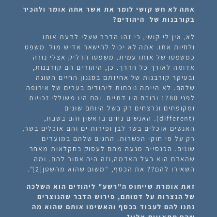
אתה לא חש קושי לומר את אשר אתה אומר ולהכיר
בקורבנות של היהודים?
לא, אין לי קושי, כי זהו הדבר שעלי לדעת אותו
ולחיות אתו. אתה לא יכול להישאר אדיש מול משפט
כמשפטו של אותו עמית. משפטו הדליק אצלי נורה
אדומה לאורך כל הדרך.
כן, היהודים הם קורבנות,
ובעיקר קורבנות של אחיזתם בסגנון החיים השונה
שלהם
. לא הייתה נוכחות ליהודים בערים של אירופה
לפני 1780 ורובם היו דתיים. והם היו משוללי זכויות
ומקופחים ונרצחים רק בשל היותם שונים
(different). האנשים נחים בראשון והם בשבת,
האנשים אוכלים בשר לבן ופירות-ים והם אוכלים בשר,
רק על פי חוקי הכשרות. החגים שלהם במועדים
שונים. הכנסייה מנעה מהם לעסוק בחקלאות מאחר
שהאדם הוא בעל האדמה,וזה היה אסור להם. ומה
השאירו להם?? את הכסף, "משום שהוא מהשטן[2]".
זאת אומרת שייחוס ה"רשע" ליהודים הוא השלכה
של הנצרות על דמותם, פירוש הדבר שהנוצרים
נתנו להם לעבוד בכסף והאשימו אותם שהוא מה
שהם מתאווים אליו?