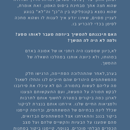
שהוא חצה אתך מבחינת ביסוס האמון. זאת אומרת,
שהוא נמצא בקונפליקט בין ה"כן" וה"לא" בנוגע
לעניין מסוים, שאינו יודע איך לענות לו ושהוא מחכה
לסימן בכדי להכריע בו.
האם תיכננתם להמשיך ביוזמה מעבר לאותו מסע?
ולמה לא היה לה המשך?
לא,כיוון שמסענו היה רוחני או של אמונה באדם
במהותו, ולא כיוונה אותנו במהלכו השאלה של
ההמשך.
בערב,לאחר שהתהלוכה הסתיימה, הרגישו חלק
מהמשתתפים היהודים שהם חייבים לנו והחלו לשאול
מה עליהם לעשות בתמורה. הם לא עיכלו את סירובנו
לבקש תמורה על המעשה, ועם התעקשותם הצענו
לארגן כמה ביקורים במטרה לחשוף אותם לתרבות
ולמציאות החיים שלנו. אירחנו אותם בנצרת לביקור
שכלל לינה בבתיהם של המשתתפים, ובדומה קיימנו
ביקור בנגב והתארחנו אצל המשתתפים הבדואים,
מהם שמענו על הבעיות והקשיים שלהם ועל מצב
הכפרים הבלתי מוכרים. בנוסף, קיימנו ביקור במחנות