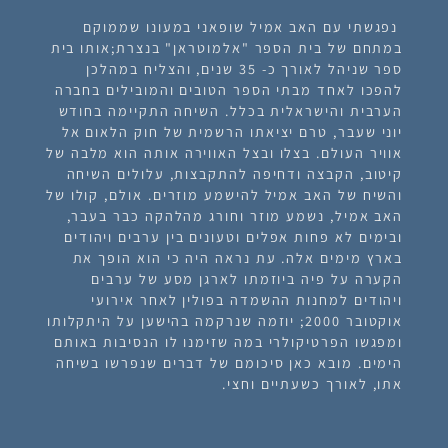
נפגשתי עם האב אמיל שופאני במעונו שממוקם
במתחם של בית הספר "אלמוטראן" בנצרת;אותו בית
ספר שניהל לאורך כ- 35 שנים, והצליח במהלכן
להפכו לאחד מבתי הספר הטובים והמובילים בחברה
הערבית והישראלית בכלל. השיחה התקיימה בחודש
יוני שעבר, טרם יציאתו הרשמית של חוק הלאום אל
אוויר העולם. בצלו ובצל האווירה אותה הוא מלבה של
קיטוב, הקבצה ודחיפה להתקבצות, עלולים השיחה
והשיח של האב אמיל להישמע מוזרים. אולם, קולו של
האב אמיל, נשמע מוזר וחורג מהלהקה כבר בעבר,
ובימים לא פחות אפלים וטעונים בין ערבים ויהודים
בארץ מימים אלה. עת נראה היה כי הוא הופך את
הקערה על פיה ביוזמתו לארגן מסע של ערבים
ויהודים למחנות ההשמדה בפולין לאחר אירועי
אוקטובר 2000; יוזמה שנרקמה בהישען על היתקלותו
ומפגשו הפרטיקולרי במה שזימנו לו הנסיבות באותם
הימים. מובא כאן סיכומם של דברים שנפרשו בשיחה
אתו, לאורך כשעתיים וחצי.