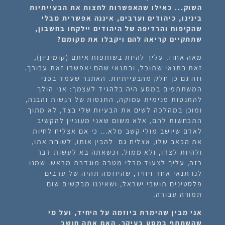
השוק... כאילו שהאפשרות לחצות את הבעייתיות
בינינו, כיהודים וערבים, איננה אפשרית מבלי
שהקיפוח והרדיפה של היהודים יילקחו בחשבון,
שתתקיים קריאה להם ויקבלו את מקומם?
מאה אחוז. עליך להיות בשותפות איתם (קומיניון),
זאת בתנאי שתוכל, ובתנאי שהם יאפשרו זאת עבורך.
וזה גם כן חלק מהבעייתיות. האתגר שעמד בפני
המשתתפים במסע היה בלהגיד לעצמך: אני הולך
להתנסות פנימית עמוקה, התנסות של רגשות והבנה,
ומוכן במהלכה לשים את הבעיות שלי בצד, לא מתוך
התכחשות להם, אלא משום שאני מעוניין להקשיב
לאדם שיושב מולי קשב מלא... כי אם אצליח לחיות
את הכאב שלו, אצליח גם להבין אותו, לשוחח אתו,
ולהיות לצדו, ולא ממול. וכשאתה בא לעשות דבר
כזה, עליך לצעוד מבלי מטרה מוגדרת מראש. שמנו
לנו תנאי אחד ויחיד, שהיוזמה תהיה של ערבים
פלסטינים תושבי ישראל, ושאיננו מבקשים שום
תמורה עבורה.
אני מבין שהימרת ביוזמה על היחיד, ועל מי
שהשתתף במסע בעיקר. האם אתה חושב