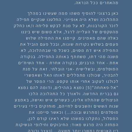
מהאחרים ככל הנראה.
כאן ברצוני להוסיף משהו ממה שעשינו במהלך
התהלוכה ושלא היה אופייני. החלטנו שנקיים תפילה
לזכר הקורבנות, לא על מנת לבקש סליחה ו/או כחלק
מהטקסים של העלייה לרגל, אלא משום שיש ביננו
כאלה שהם מאמינים. קיימנו את התפילה שלוש
פעמים בשלוש נקודות שונות, ובכל פעם הוביל את
התפילה איש דת מסוים, כשכל מי שבתהלוכה, לא
משנה מהי דתו, משתתף באותה התפילה. בנקודה
אחת - אחד הרבנים; בנקודה אחרת - אחד השיח'ים
המוסלמים; ובשלישית -אני הובלתי. זאת על מנת
להבהיר, שכולנו מתפללים לאותו האל ושאפשרי
לכולנו לעקוב אחרי אותו טקסט. הרי המסר של
"אל-פאתחה"
[5]
נמצא בתהילים, ודומה להם נמצא
גם בברית החדשה. ולאורך כל התהלוכה הלכו
הניצולים שהתלוו אלינו, כעשרים איש ואישה, באמצע
שנות הששים והשבעים לחייהם, מוחזקים בידי צעירים
מוסלמים (מתרגש ובוכה...) וכאשר סיימנו את
המסלול, נתקלנו במשהו שלא ראינו קודם לכן,
המחזה היה מרגש מאוד: החיבוקים וחילופי הנשיקות
בין האנשים נמשכו יותר משעה... (נעצר ובוכה