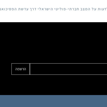
המצב חברתי-פוליטי הישראלי דרך עדשת הפסיכואנליזה