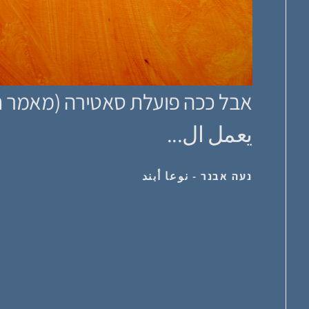
يعمل ال...
נעה אבנר - نوعا أبند