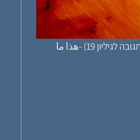
אבל ככה פועלת סאטירה (מאמר תגובה לגיליון 19) -هذا ما