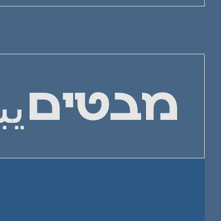
يب
מבטים